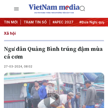
CHUYÊN TRANG THÔNG TIN ĐA PHƯƠNG TIỆN CỦA TTXVN
#Hội nghị Trung ương 3
TIN MỚI
TRẠM TIN SỐ
#APEC 2027
#Đưa Nghị quyết t
Xã hội
Ngư dân Quảng Bình trúng đậm mùa
cá cơm
27-03-2024, 08:02