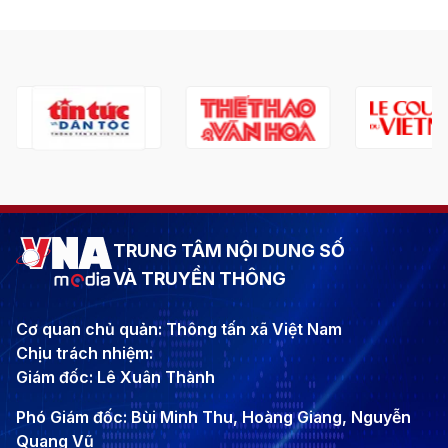
TRUNG TÂM NỘI DUNG SỐ
VÀ TRUYỀN THÔNG
Cơ quan chủ quản: Thông tấn xã Việt Nam
Chịu trách nhiệm:
Giám đốc: Lê Xuân Thành
Phó Giám đốc: Bùi Minh Thu, Hoàng Giang, Nguyễn
Quang Vũ