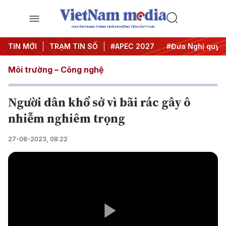
CHUYÊN TRANG THÔNG TIN ĐA PHƯƠNG TIỆN CỦA TTXVN
TIN MỚI
#Hội nghị Trung ương 3
TRẠM TIN SỐ
#APEC 2027
#Đưa Nghị quyết 
Môi trường – Công nghệ
Người dân khổ sở vì bãi rác gây ô
nhiễm nghiêm trọng
27-08-2023, 08:22