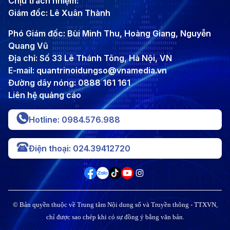
Chịu trách nhiệm:
Giám đốc: Lê Xuân Thành
Phó Giám đốc: Bùi Minh Thu, Hoàng Giang, Nguyễn
Quang Vũ
Địa chỉ: Số 33 Lê Thánh Tông, Hà Nội, VN
E-mail: quantrinoidungso@vnamedia.vn
Đường dây nóng: 0888 161 161
Liên hệ quảng cáo
Hotline: 0984.576.988
Điện thoại: 024.39412720
© Bản quyền thuộc về Trung tâm Nội dung số và Truyền thông - TTXVN,
chỉ được sao chép khi có sự đồng ý bằng văn bản.