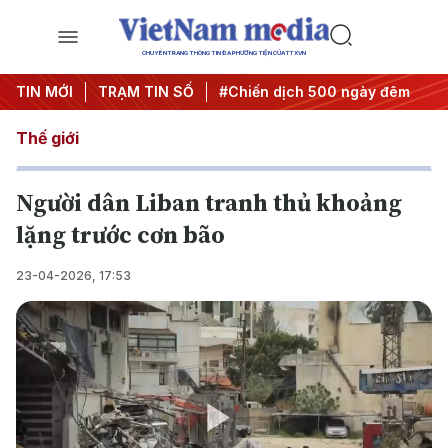
CHUYÊN TRANG THÔNG TIN ĐA PHƯƠNG TIỆN CỦA TTXVN
 quyết thành hành động
TIN MỚI
TRẠM TIN SỐ
#Chiến dịch 500 ngày đêm
#Chốn
Thế giới
Người dân Liban tranh thủ khoảng
lặng trước cơn bão
23-04-2026, 17:53