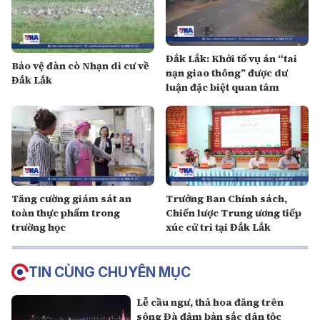
Đắk Lắk: Khởi tố vụ án “tai
Bảo vệ đàn cò Nhạn di cư về
nạn giao thông” được dư
Đắk Lắk
luận đặc biệt quan tâm
Tăng cường giám sát an
Trưởng Ban Chính sách,
toàn thực phẩm trong
Chiến lược Trung ương tiếp
trường học
xúc cử tri tại Đắk Lắk
TIN CÙNG CHUYÊN MỤC
Lễ cầu ngư, thả hoa đăng trên
sông Đà đậm bản sắc dân tộc