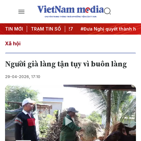
CHUYÊN TRANG THÔNG TIN ĐA PHƯƠNG TIỆN CỦA TTXVN
ị Trung ương 3
TIN MỚI
TRẠM TIN SỐ
#APEC 2027
#Đưa Nghị quyết thành hành
Xã hội
Người già làng tận tụy vì buôn làng
29-04-2026, 17:10
Play