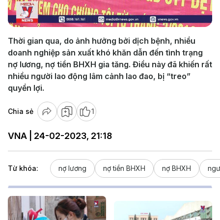
Video
Thời gian qua, do ảnh hưởng bởi dịch bệnh, nhiều
doanh nghiệp sản xuất khó khăn dẫn đến tình trạng
nợ lương, nợ tiền BHXH gia tăng. Điều này đã khiến rất
nhiều người lao động lâm cảnh lao đao, bị “treo”
quyền lợi.
Chia sẻ
1
VNA | 24-02-2023, 21:18
Từ khóa:
nợ lương
nợ tiền BHXH
nợ BHXH
ngư