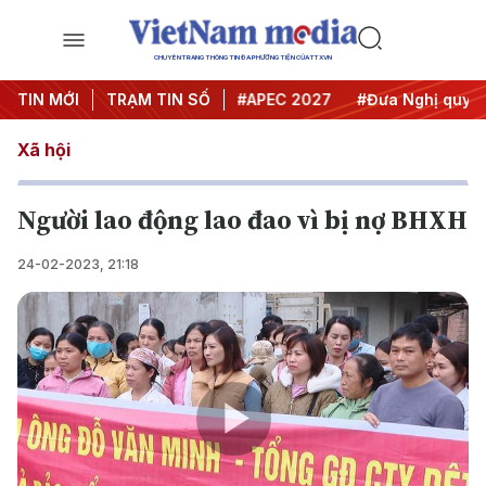
CHUYÊN TRANG THÔNG TIN ĐA PHƯƠNG TIỆN CỦA TTXVN
#Hội nghị Trung ương 3
TIN MỚI
TRẠM TIN SỐ
#APEC 2027
#Đưa Nghị quyết t
Xã hội
Người lao động lao đao vì bị nợ BHXH
24-02-2023, 21:18
Play