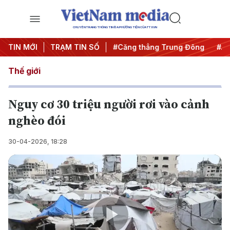
CHUYÊN TRANG THÔNG TIN ĐA PHƯƠNG TIỆN CỦA TTXVN
êm
TIN MỚI
#Chống khai thác IUU
TRẠM TIN SỐ
#Căng thẳng Trung Đông
#An
Thế giới
Nguy cơ 30 triệu người rơi vào cảnh
nghèo đói
30-04-2026, 18:28