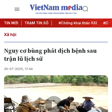
CHUYÊN TRANG THÔNG TIN ĐA PHƯƠNG TIỆN CỦA TTXVN
#Chiến dịch 500 ngày đêm
TIN MỚI
TRẠM TIN SỐ
#Chống khai thác IUU
#Căng
Xã hội
Nguy cơ bùng phát dịch bệnh sau
trận lũ lịch sử
30-07-2025, 17:44