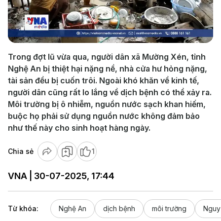
Play
Video
Trong đợt lũ vừa qua, người dân xã Mường Xén, tỉnh
Nghệ An bị thiệt hại nặng nề, nhà cửa hư hỏng nặng,
tài sản đều bị cuốn trôi. Ngoài khó khăn về kinh tế,
người dân cũng rất lo lắng về dịch bệnh có thể xảy ra.
Môi trường bị ô nhiễm, nguồn nước sạch khan hiếm,
buộc họ phải sử dụng nguồn nước không đảm bảo
như thế này cho sinh hoạt hàng ngày.
Chia sẻ
1
VNA | 30-07-2025, 17:44
Từ khóa:
Nghệ An
dịch bệnh
môi trường
Nguy