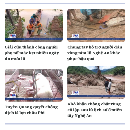
Giải cứu thành công người
Chung tay hỗ trợ người dân
phụ nữ mắc kẹt nhiều ngày
vùng tâm lũ Nghệ An khắc
do mưa lũ
phục hậu quả
Khó khăn chồng chất vùng
Tuyên Quang quyết chống
cô lập sau lũ lịch sử ở miền
dịch tả lợn châu Phi
tây Nghệ An