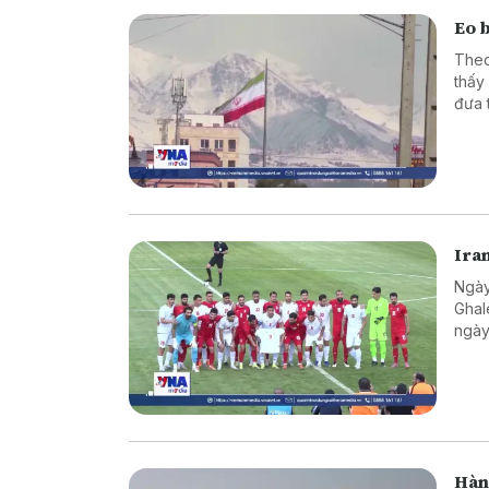
Eo 
Theo
thấy
đưa 
Ira
Ngày
Ghal
ngày
Hàn