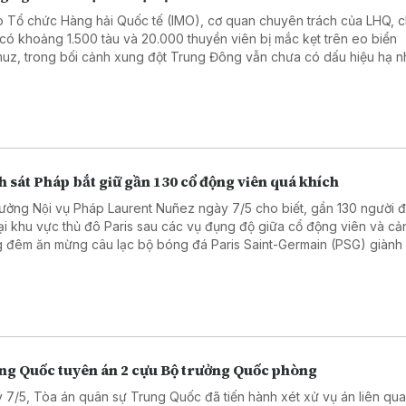
 Tổ chức Hàng hải Quốc tế (IMO), cơ quan chuyên trách của LHQ, c
 có khoảng 1.500 tàu và 20.000 thuyền viên bị mắc kẹt trên eo biển
uz, trong bối cảnh xung đột Trung Đông vẫn chưa có dấu hiệu hạ nh
 sát Pháp bắt giữ gần 130 cổ động viên quá khích
rưởng Nội vụ Pháp Laurent Nuñez ngày 7/5 cho biết, gần 130 người đa
tại khu vực thủ đô Paris sau các vụ đụng độ giữa cổ động viên và cả
g đêm ăn mừng câu lạc bộ bóng đá Paris Saint-Germain (PSG) giành
chung kết UEFA Champions League mùa giải 2025 - 2026.
ng Quốc tuyên án 2 cựu Bộ trưởng Quốc phòng
 7/5, Tòa án quân sự Trung Quốc đã tiến hành xét xử vụ án liên qu