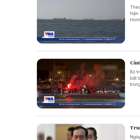
Theo
hiện
Horm
Cảnh
Bộ t
bắt 
tron
vào 
Tru
Ngày