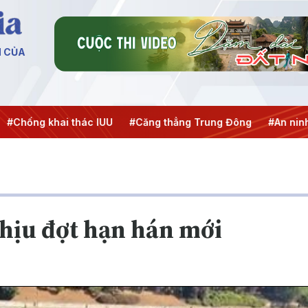
N CỦA
khai thác IUU
#Căng thẳng Trung Đông
#An ninh năng lư
chịu đợt hạn hán mới