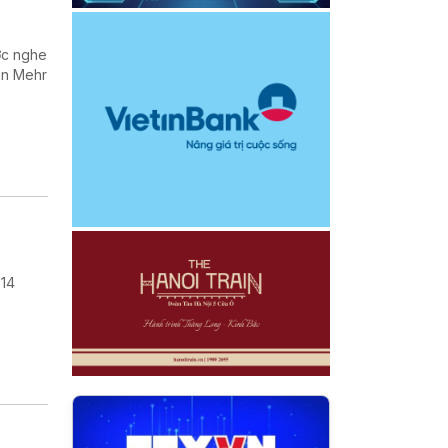
ợc nghe
in Mehr
 14
.