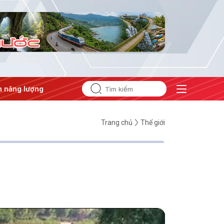
ợng
#Bảo vệ nền tảng tư tưởng của Đảng
Trang chủ
Thế giới