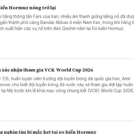
biển Hormuz nóng trở lại
 hãng thông tấn Fars của Iran, nhiều âm thanh giống tiếng nổ đã đư
 gần thành phố cảng Bandar Abbas ở miền Nam Iran, trong khi hãng t
tin xuất hiện các vụ nổ trên đảo Qeshm nằm tại Eo biển Hormuz.
n xác nhận tham gia VCK World Cup 2026
 7/5, huấn luyện viên trưởng đội tuyển bóng đá quốc gia Iran, Amir
enoei cho biết đội tuyển bóng đá nước này sẽ tham gia đợt tập huấn
 tại Mỹ trước khi lễ khai mạc vòng chung kết (VCK) World Cup 2026
g nghìn tàu bị mắc kẹt tại eo biển Hormuz