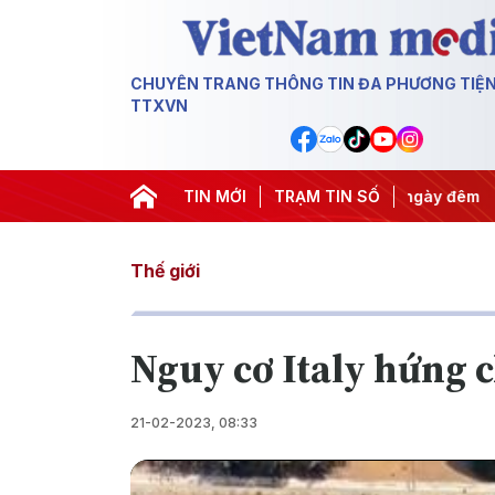
CHUYÊN TRANG THÔNG TIN ĐA PHƯƠNG TIỆ
TTXVN
uyết thành hành động
TIN MỚI
#Chiến dịch 500 ngày đêm
TRẠM TIN SỐ
#Chống 
Thế giới
Nguy cơ Italy hứng 
21-02-2023, 08:33