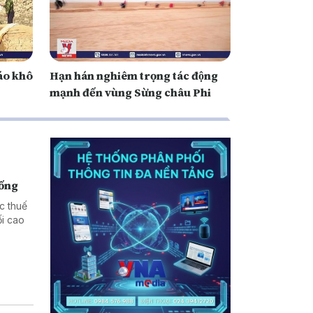
áo khô
Hạn hán nghiêm trọng tác động
mạnh đến vùng Sừng châu Phi
hống
c thuế
i cao