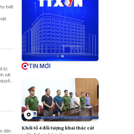
ho biết
iệt.
TIN MỚI
̃ bị
nh sát
 quyền
Khởi tố 4 đối tượng khai thác cát
an đến