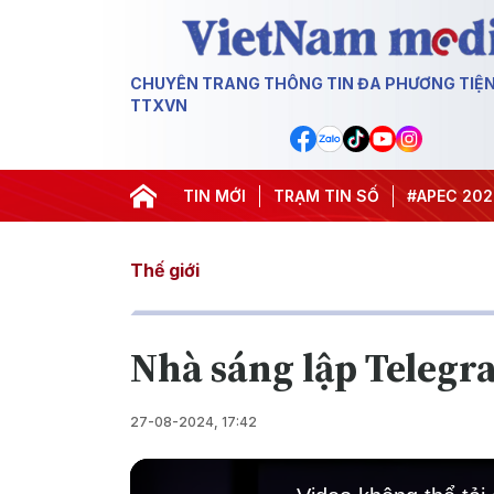
CHUYÊN TRANG THÔNG TIN ĐA PHƯƠNG TIỆ
TTXVN
#Hội nghị Trung ương 3
TIN MỚI
TRẠM TIN SỐ
#APEC 2027
#
Thế giới
Nhà sáng lập Telegr
27-08-2024, 17:42
This
is