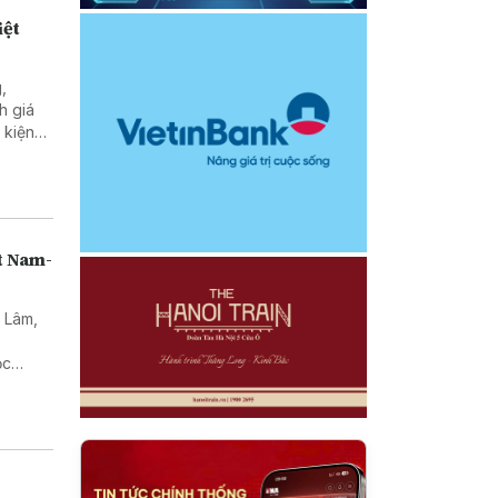
iệt
,
h giá
 kiện
i thủ
t Nam-
ô Lâm,
ư
ọc
alia về