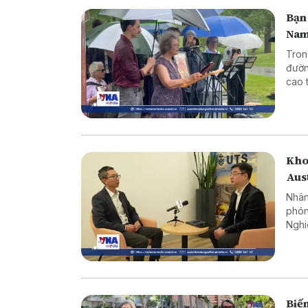
Bạn 
Na
Tron
đườn
cao 
tưởn
đô O
Kho
Aus
Nhân
phón
Nghi
Công
nhữn
Biến