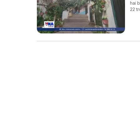
hai 
22 t
thiệ
thế 