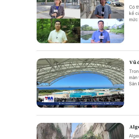
Có t
kể c
mức 
thác
Để hi
chia
Hàn 
Vũ đ
Tron
màn 
Sân 
khôn
Alge
Alger