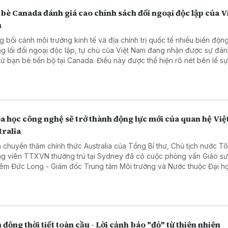
bè Canada đánh giá cao chính sách đối ngoại độc lập của V
m
g bối cảnh môi trường kinh tế và địa chính trị quốc tế nhiều biến động
g lối đối ngoại độc lập, tự chủ của Việt Nam đang nhận được sự đán
từ bạn bè tiến bộ tại Canada. Điều này được thể hiện rõ nét bên lề sự
g niệm của Đảng Cộng sản Marxist-Leninist Canada diễn ra mới đây tạ
ttawa.
a học công nghệ sẽ trở thành động lực mới của quan hệ Việ
tralia
 chuyến thăm chính thức Australia của Tổng Bí thư, Chủ tịch nước T
g viên TTXVN thường trú tại Sydney đã có cuộc phỏng vấn Giáo s
êm Đức Long - Giám đốc Trung tâm Môi trường và Nước thuộc Đại h
 nghệ Sydney, Chủ tịch Hội Trí thức và Chuyên gia Việt Nam tại Austr
g kỳ vọng và định hướng hợp tác chiến lược giữa hai quốc gia.
 động thời tiết toàn cầu - Lời cảnh báo "đỏ" từ thiên nhiên