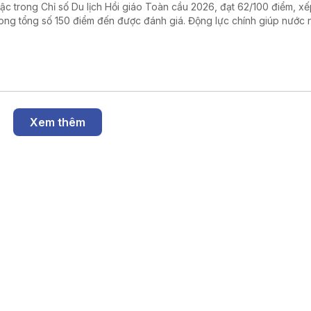
bậc trong Chỉ số Du lịch Hồi giáo Toàn cầu 2026, đạt 62/100 điểm, xế
rong tổng số 150 điểm đến được đánh giá. Động lực chính giúp nước 
n thứ hạng là chất lượng dịch vụ, lĩnh vực đạt 70/100 điểm và được x
mạnh nổi bật của ngành du lịch Algeria.
Xem thêm