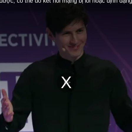
 được, có thể do kết nối mạng bị lỗi hoặc định dạn
Play
Video