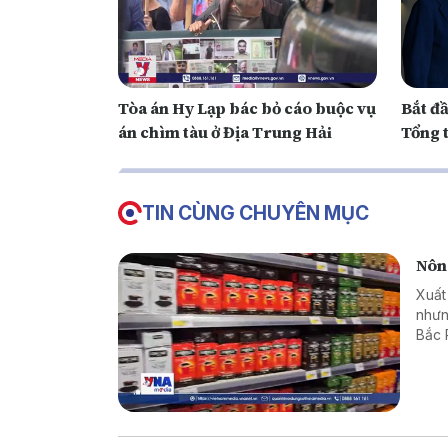
Tòa án Hy Lạp bác bỏ cáo buộc vụ
Bắt đâ
án chìm tàu ở Địa Trung Hải
Tổng 
TIN CÙNG CHUYÊN MỤC
Nông
Xuất
nhưn
Bắc 
đang