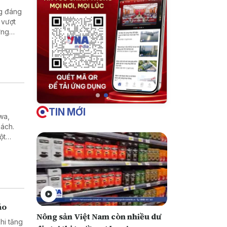
ng đáng
 vượt
ững
ốc gia.
o dõi
uốc và
TIN MỚI
wa,
hách.
ột
áo
Nông sản Việt Nam còn nhiều dư
khi tăng