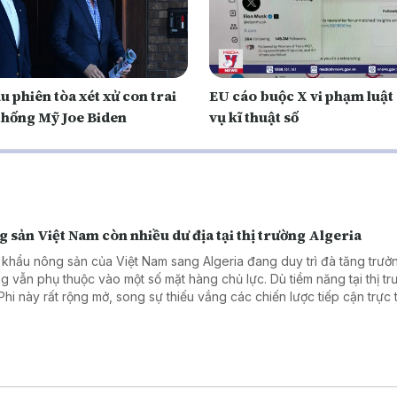
̀u phiên tòa xét xử con trai
EU cáo buộc X vi phạm luật
thống Mỹ Joe Biden
vụ kĩ thuật số
 sản Việt Nam còn nhiều dư địa tại thị trường Algeria
 khẩu nông sản của Việt Nam sang Algeria đang duy trì đà tăng trưở
g vẫn phụ thuộc vào một số mặt hàng chủ lực. Dù tiềm năng tại thị t
Phi này rất rộng mở, song sự thiếu vắng các chiến lược tiếp cận trực 
 cảm trở doanh nghiệp Việt Nam gia tăng thị phần.