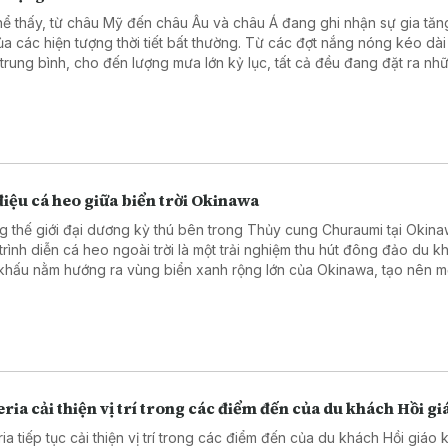
hể thấy, từ châu Mỹ đến châu Âu và châu Á đang ghi nhận sự gia tă
ủa các hiện tượng thời tiết bất thường. Từ các đợt nắng nóng kéo dài
trung bình, cho đến lượng mưa lớn kỷ lục, tất cả đều đang đặt ra nh
h thức không nhỏ đối với cơ sở hạ tầng và đời sống xã hội của các qu
ểu rõ hơn về tình hình thời tiết thực tế tại từng khu vực, hãy cùng the
 sẻ của các phóng viên Thông tấn xã Việt Nam tại Mỹ, Italy, Trung Q
Quốc.
iệu cá heo giữa biển trời Okinawa
g thế giới đại dương kỳ thú bên trong Thủy cung Churaumi tại Okina
trình diễn cá heo ngoài trời là một trải nghiệm thu hút đông đảo du k
khấu nằm hướng ra vùng biển xanh rộng lớn của Okinawa, tạo nên m
g gian thoáng đãng và gần gũi với thiên nhiên.
ria cải thiện vị trí trong các điểm đến của du khách Hồi gi
ia tiếp tục cải thiện vị trí trong các điểm đến của du khách Hồi giáo 