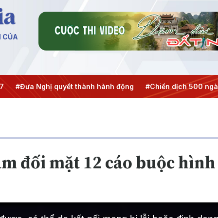
N CỦA
Đưa Nghị quyết thành hành động
#Chiến dịch 500 ngày đêm
am đối mặt 12 cáo buộc hình