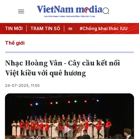
CHUYÊN TRANG THÔNG TIN ĐA PHƯƠNG TIỆN CỦA TTXVN
TIN MỚI
#Chiến dịch 500 ngày đêm
TRẠM TIN SỐ
#Chống khai thác IUU
#Căn
Thế giới
Nhạc Hoàng Vân - Cây cầu kết nối
Việt kiều với quê hương
24-07-2025, 11:50