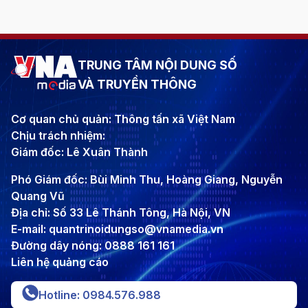
TRUNG TÂM NỘI DUNG SỐ
VÀ TRUYỀN THÔNG
Cơ quan chủ quản: Thông tấn xã Việt Nam
Chịu trách nhiệm:
Giám đốc: Lê Xuân Thành
Phó Giám đốc: Bùi Minh Thu, Hoàng Giang, Nguyễn
Quang Vũ
Địa chỉ: Số 33 Lê Thánh Tông, Hà Nội, VN
E-mail: quantrinoidungso@vnamedia.vn
Đường dây nóng: 0888 161 161
Liên hệ quảng cáo
Hotline: 0984.576.988