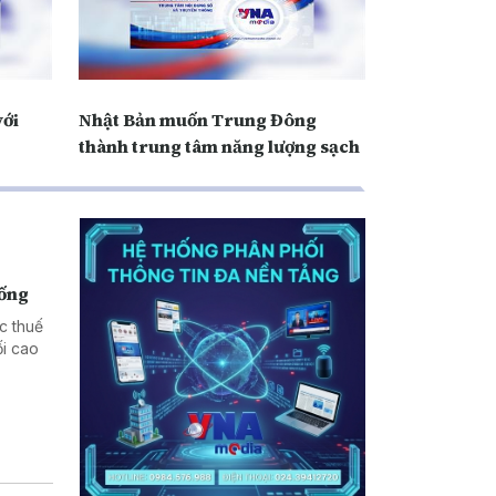
với
Nhật Bản muốn Trung Đông
thành trung tâm năng lượng sạch
hống
c thuế
i cao