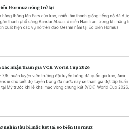
biển Hormuz nóng trở lại
 hãng thông tấn Fars của Iran, nhiều âm thanh giống tiếng nổ đã đư
 gần thành phố cảng Bandar Abbas ở miền Nam Iran, trong khi hãng t
tin xuất hiện các vụ nổ trên đảo Qeshm nằm tại Eo biển Hormuz.
n xác nhận tham gia VCK World Cup 2026
 7/5, huấn luyện viên trưởng đội tuyển bóng đá quốc gia Iran, Amir
enoei cho biết đội tuyển bóng đá nước này sẽ tham gia đợt tập huấn
 tại Mỹ trước khi lễ khai mạc vòng chung kết (VCK) World Cup 2026
g nghìn tàu bị mắc kẹt tại eo biển Hormuz