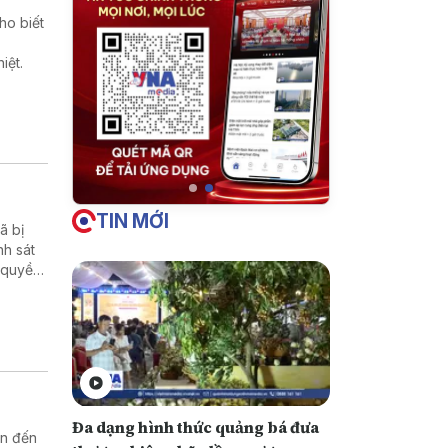
ho biết
iệt.
TIN MỚI
̃ bị
nh sát
 quyền
Đa dạng hình thức quảng bá đưa
an đến