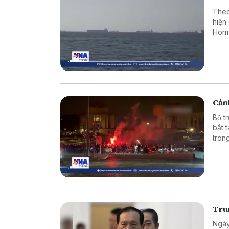
Theo
hiện
Horm
Cảnh
Bộ t
bắt 
tron
vào 
Tru
Ngày