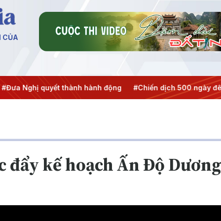
N CỦA
ghị quyết thành hành động
#Chiến dịch 500 ngày đêm
#C
c đẩy kế hoạch Ấn Độ Dương