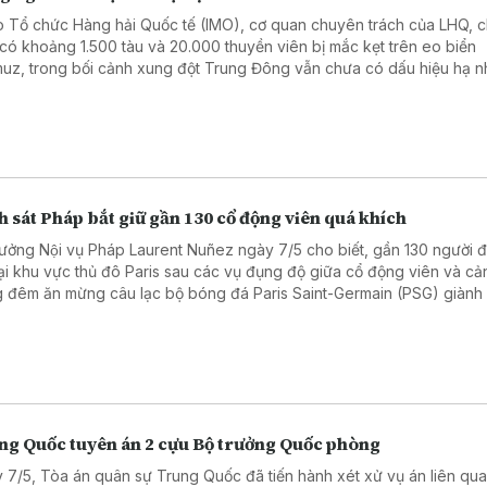
 Tổ chức Hàng hải Quốc tế (IMO), cơ quan chuyên trách của LHQ, c
 có khoảng 1.500 tàu và 20.000 thuyền viên bị mắc kẹt trên eo biển
uz, trong bối cảnh xung đột Trung Đông vẫn chưa có dấu hiệu hạ nh
 sát Pháp bắt giữ gần 130 cổ động viên quá khích
rưởng Nội vụ Pháp Laurent Nuñez ngày 7/5 cho biết, gần 130 người đa
tại khu vực thủ đô Paris sau các vụ đụng độ giữa cổ động viên và cả
g đêm ăn mừng câu lạc bộ bóng đá Paris Saint-Germain (PSG) giành
chung kết UEFA Champions League mùa giải 2025 - 2026.
ng Quốc tuyên án 2 cựu Bộ trưởng Quốc phòng
 7/5, Tòa án quân sự Trung Quốc đã tiến hành xét xử vụ án liên qu