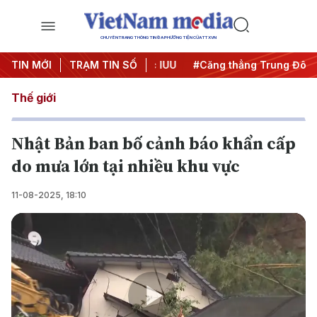
CHUYÊN TRANG THÔNG TIN ĐA PHƯƠNG TIỆN CỦA TTXVN
ày đêm
TIN MỚI
#Chống khai thác IUU
TRẠM TIN SỐ
#Căng thẳng Trung Đông
Thế giới
Nhật Bản ban bố cảnh báo khẩn cấp
do mưa lớn tại nhiều khu vực
11-08-2025, 18:10