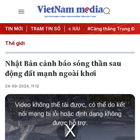
CHUYÊN TRANG THÔNG TIN ĐA PHƯƠNG TIỆN CỦA TTXVN
ày đêm
TIN MỚI
#Chống khai thác IUU
TRẠM TIN SỐ
#Căng thẳng Trung Đông
Thế giới
Nhật Bản cảnh báo sóng thần sau
động đất mạnh ngoài khơi
24-09-2024, 11:12
This
is
Video không thể tải được, có thể do kết
a
modal
nối mạng bị lỗi hoặc định dạng không
window.
được hỗ trợ.