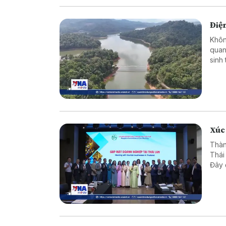
Điện
Khôn
quan
sinh
hóa 
Xúc 
Thàn
Thái
Đây 
lợi 
Mek