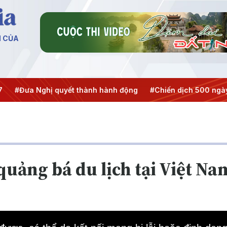
N CỦA
a Nghị quyết thành hành động
#Chiến dịch 500 ngày đêm
uảng bá du lịch tại Việt Na