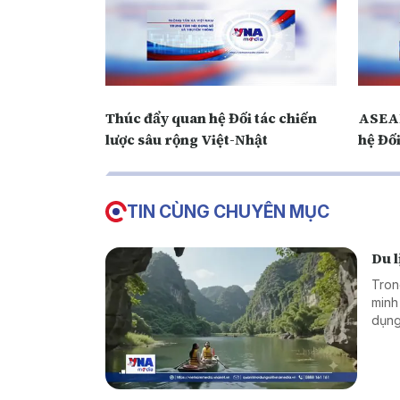
Thúc đẩy quan hệ Đối tác chiến
ASEAN
lược sâu rộng Việt-Nhật
hệ Đối
TIN CÙNG CHUYÊN MỤC
Du l
Tron
minh
dụng
và m