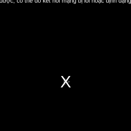
 được, có thể do kết nối mạng bị lỗi hoặc định dạn
Play
Video