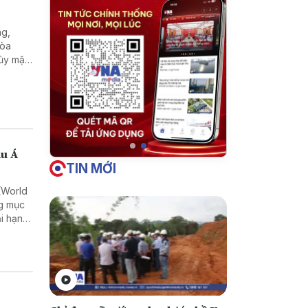
ng,
hòa
hủy mặc
âu Á
TIN MỚI
 (World
ng mục
ại hạng
 nổi