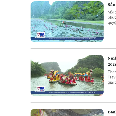
Sắc
Mỗi 
phườ
quyệ
quyế
khoả
Nin
202
Theo
Trav
giải
mục 
hàng
Bán