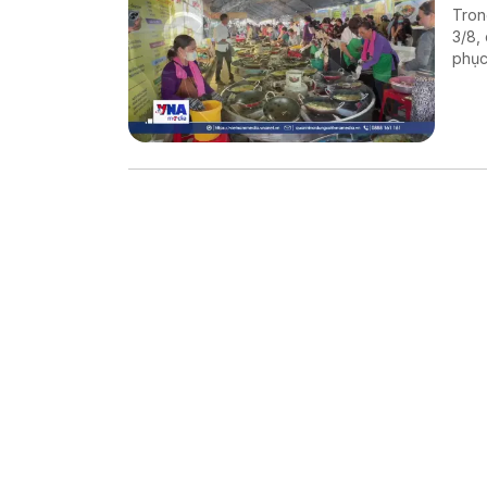
Tron
3/8,
phục