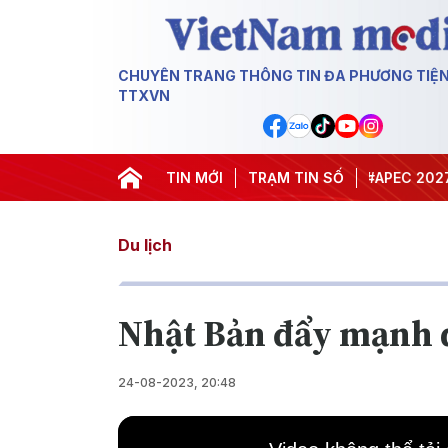
CHUYÊN TRANG THÔNG TIN ĐA PHƯƠNG TIỆ
TTXVN
#Hội nghị Trung ương 3
TIN MỚI
TRẠM TIN SỐ
#APEC 2027
#Đư
Du lịch
Nhật Bản đẩy mạnh q
24-08-2023, 20:48
This
is