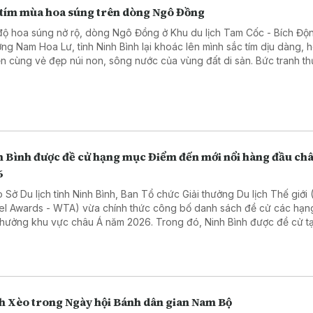
 tím mùa hoa súng trên dòng Ngô Đồng
độ hoa súng nở rộ, dòng Ngô Đồng ở Khu du lịch Tam Cốc - Bích Độ
ng Nam Hoa Lư, tỉnh Ninh Bình lại khoác lên mình sắc tím dịu dàng, 
n cùng vẻ đẹp núi non, sông nước của vùng đất di sản. Bức tranh t
n rũ này đã thu hút du khách tìm về chiêm ngưỡng và lưu giữ những
nh khắc bình yên giữa thiên nhiên.
h Bình được đề cử hạng mục Điểm đến mới nổi hàng đầu ch
6
 Sở Du lịch tỉnh Ninh Bình, Ban Tổ chức Giải thưởng Du lịch Thế giới
el Awards - WTA) vừa chính thức công bố danh sách đề cử các hạ
 thưởng khu vực châu Á năm 2026. Trong đó, Ninh Bình được đề cử t
"Asia's Leading Emerging Tourism Destination 2026" - Điểm đến mới
 đầu châu Á 2026.
h Xèo trong Ngày hội Bánh dân gian Nam Bộ