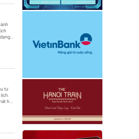
cảnh
lịch
 dạng
u tư
lịch.
hát huy
hu vực