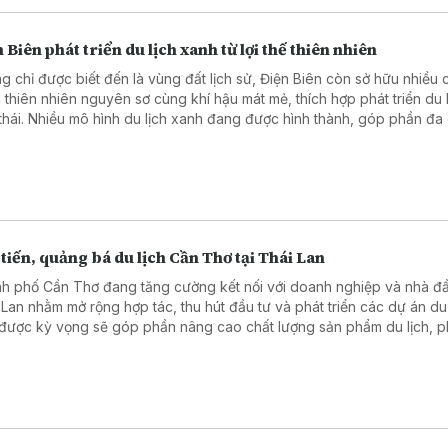
 Biên phát triển du lịch xanh từ lợi thế thiên nhiên
g chỉ được biết đến là vùng đất lịch sử, Điện Biên còn sở hữu nhiều 
 thiên nhiên nguyên sơ cùng khí hậu mát mẻ, thích hợp phát triển du 
 thái. Nhiều mô hình du lịch xanh đang được hình thành, góp phần đa
sản phẩm du lịch và tạo thêm sức hút cho điểm đến Điện Biên.
tiến, quảng bá du lịch Cần Thơ tại Thái Lan
h phố Cần Thơ đang tăng cường kết nối với doanh nghiệp và nhà đầ
 Lan nhằm mở rộng hợp tác, thu hút đầu tư và phát triển các dự án du 
được kỳ vọng sẽ góp phần nâng cao chất lượng sản phẩm du lịch, p
thế của Đồng bằng sông Cửu Long và thúc đẩy phát triển bền vững k
ong.