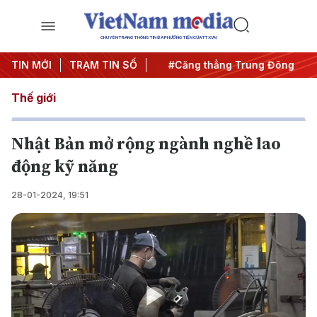
CHUYÊN TRANG THÔNG TIN ĐA PHƯƠNG TIỆN CỦA TTXVN
 đêm
TIN MỚI
#Chống khai thác IUU
TRẠM TIN SỐ
#Căng thẳng Trung Đông
#A
Thế giới
Nhật Bản mở rộng ngành nghề lao
động kỹ năng
28-01-2024, 19:51