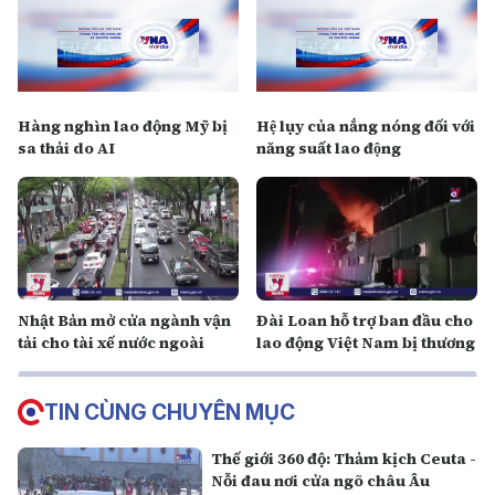
Hàng nghìn lao động Mỹ bị
Hệ lụy của nắng nóng đối với
sa thải do AI
năng suất lao động
Nhật Bản mở cửa ngành vận
Đài Loan hỗ trợ ban đầu cho
tải cho tài xế nước ngoài
lao động Việt Nam bị thương
TIN CÙNG CHUYÊN MỤC
Thế giới 360 độ: Thảm kịch Ceuta -
Nỗi đau nơi cửa ngõ châu Âu