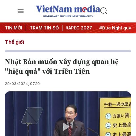
CHUYÊN TRANG THÔNG TIN ĐA PHƯƠNG TIỆN CỦA TTXVN
#Hội nghị Trung ương 3
TIN MỚI
TRẠM TIN SỐ
#APEC 2027
#Đưa Nghị quyết th
Thế giới
Nhật Bản muốn xây dựng quan hệ
"hiệu quả" với Triều Tiên
29-03-2024, 07:10