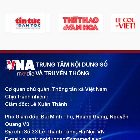
TRUNG TÂM NỘI DUNG SỐ
VÀ TRUYỀN THÔNG
Cơ quan chủ quản: Thông tấn xã Việt Nam
Chịu trách nhiệm:
Giám đốc: Lê Xuân Thành
Phó Giám đốc: Bùi Minh Thu, Hoàng Giang, Nguyễn
Quang Vũ
Địa chỉ: Số 33 Lê Thánh Tông, Hà Nội, VN
E-mail: quantrinoidungso@vnamedia.vn