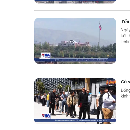
Tổng
Ngày
kết 
Tehr
Cú 
Đồng
kinh