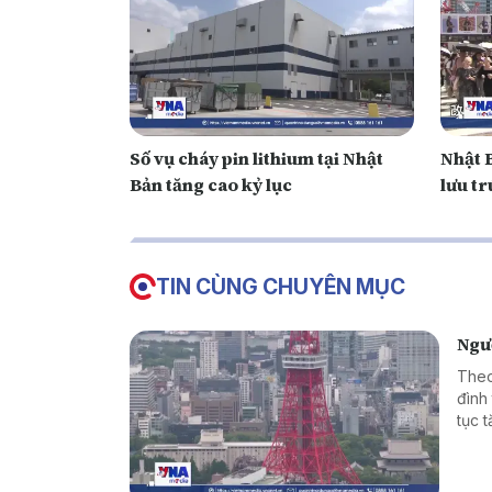
Số vụ cháy pin lithium tại Nhật
Nhật B
Bản tăng cao kỷ lục
lưu tr
TIN CÙNG CHUYÊN MỤC
Ngườ
Theo
đình 
tục 