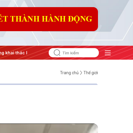
i thác IUU
#Căng thẳng Trung Đông
#An ninh năng lượng
Trang chủ
Thế giới