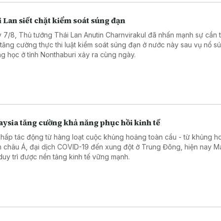
 Lan siết chặt kiểm soát súng đạn
 7/8, Thủ tướng Thái Lan Anutin Charnvirakul đã nhấn mạnh sự cần t
 tăng cường thực thi luật kiểm soát súng đạn ở nước này sau vụ nổ sú
ng học ở tỉnh Nonthaburi xảy ra cùng ngày.
ysia tăng cường khả năng phục hồi kinh tế
chấp tác động từ hàng loạt cuộc khủng hoảng toàn cầu - từ khủng ho
h châu Á, đại dịch COVID-19 đến xung đột ở Trung Đông, hiện nay M
duy trì được nền tảng kinh tế vững mạnh.