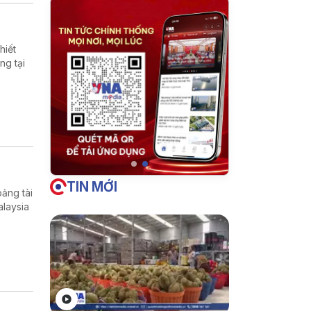
hiết
ng tại
TIN MỚI
ảng tài
alaysia