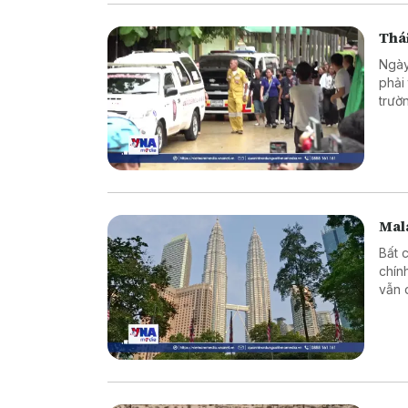
Thái
Ngày
phải
trườ
Mala
Bất 
chín
vẫn 