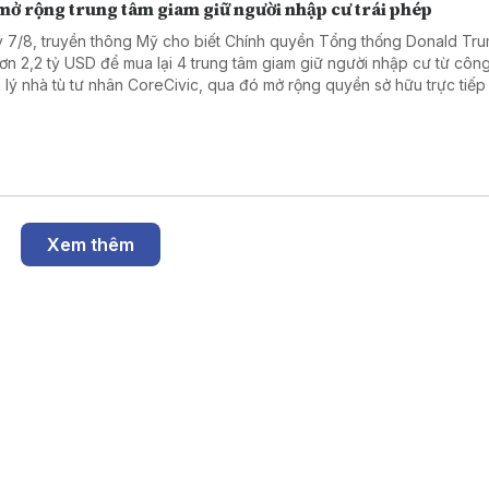
mở rộng trung tâm giam giữ người nhập cư trái phép
 7/8, truyền thông Mỹ cho biết Chính quyền Tổng thống Donald Tr
hơn 2,2 tỷ USD để mua lại 4 trung tâm giam giữ người nhập cư từ công
 lý nhà tù tư nhân CoreCivic, qua đó mở rộng quyền sở hữu trực tiếp
h phủ liên bang đối với hệ thống cơ sở giam giữ của Cơ quan Thực thi 
ải quan Mỹ (ICE) trong bối cảnh đẩy mạnh chiến dịch trục xuất ngườ
ất hợp pháp.
Xem thêm