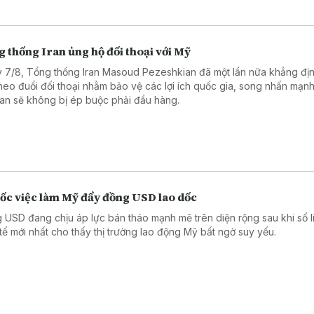
 thống Iran ủng hộ đối thoại với Mỹ
 7/8, Tổng thống Iran Masoud Pezeshkian đã một lần nữa khẳng đị
theo đuổi đối thoại nhằm bảo vệ các lợi ích quốc gia, song nhấn mạn
an sẽ không bị ép buộc phải đầu hàng.
sốc việc làm Mỹ đẩy đồng USD lao dốc
 USD đang chịu áp lực bán tháo mạnh mẽ trên diện rộng sau khi số l
 tế mới nhất cho thấy thị trường lao động Mỹ bất ngờ suy yếu.