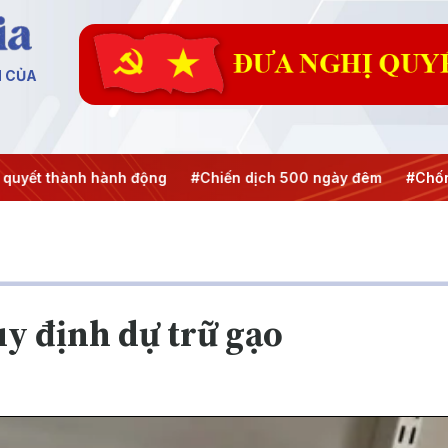
N CỦA
t thành hành động
#Chiến dịch 500 ngày đêm
#Chống kha
uy định dự trữ gạo