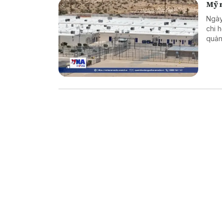
Mỹ 
Ngày
chi 
quản
chín
và H
cư b