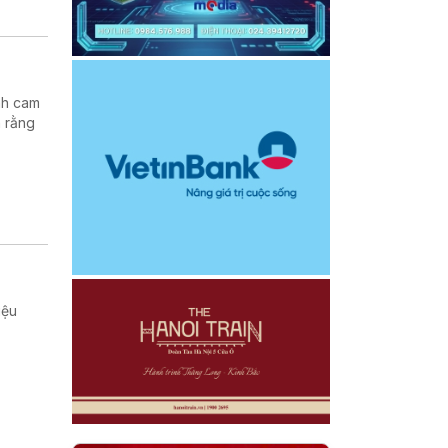
nh cam
h rằng
iệu