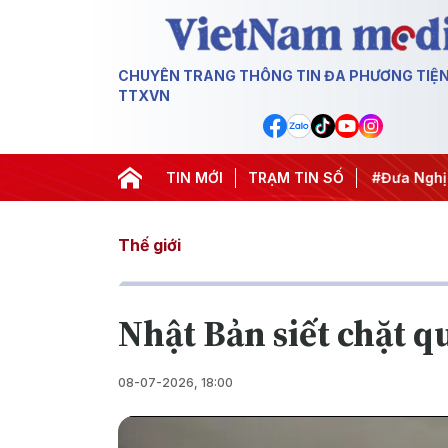
CHUYÊN TRANG THÔNG TIN ĐA PHƯƠNG TIỆ
TTXVN
#Hội nghị Trung ương 3
TIN MỚI
#APEC 2027
TRẠM TIN SỐ
#Đưa Nghị quyế
Thế giới
Nhật Bản siết chặt q
08-07-2026, 18:00