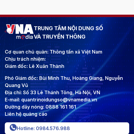
TRUNG TÂM NỘI DUNG SỐ
VÀ TRUYỀN THÔNG
Cơ quan chủ quản: Thông tấn xã Việt Nam
Chịu trách nhiệm:
Giám đốc: Lê Xuân Thành
Phó Giám đốc: Bùi Minh Thu, Hoàng Giang, Nguyễn
Quang Vũ
Địa chỉ: Số 33 Lê Thánh Tông, Hà Nội, VN
E-mail: quantrinoidungso@vnamedia.vn
Đường dây nóng: 0888 161 161
Liên hệ quảng cáo
Hotline: 0984.576.988