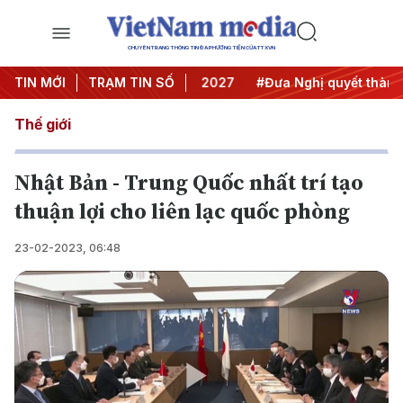
CHUYÊN TRANG THÔNG TIN ĐA PHƯƠNG TIỆN CỦA TTXVN
nghị Trung ương 3
TIN MỚI
TRẠM TIN SỐ
#APEC 2027
#Đưa Nghị quyết thành hà
Thế giới
Nhật Bản - Trung Quốc nhất trí tạo
thuận lợi cho liên lạc quốc phòng
23-02-2023, 06:48