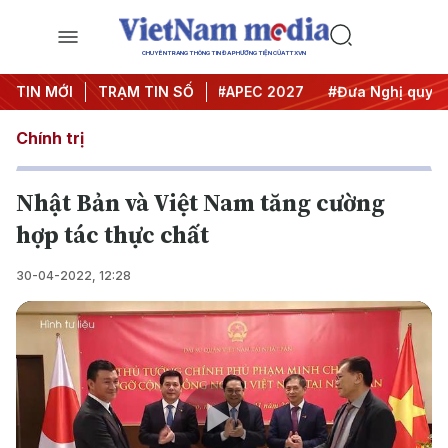
CHUYÊN TRANG THÔNG TIN ĐA PHƯƠNG TIỆN CỦA TTXVN
#Hội nghị Trung ương 3
TIN MỚI
TRẠM TIN SỐ
#APEC 2027
#Đưa Nghị quyết th
Chính trị
Nhật Bản và Việt Nam tăng cường
hợp tác thực chất
30-04-2022, 12:28