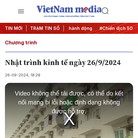
CHUYÊN TRANG THÔNG TIN ĐA PHƯƠNG TIỆN CỦA TTXVN
#Đưa Nghị quyết thành hành động
TIN MỚI
TRẠM TIN SỐ
#Chiến dịch 500 ngày 
Chương trình
Nhật trình kinh tế ngày 26/9/2024
26-09-2024, 18:28
This
is
Video không thể tải được, có thể do kết
a
modal
nối mạng bị lỗi hoặc định dạng không
window.
được hỗ trợ.
Play