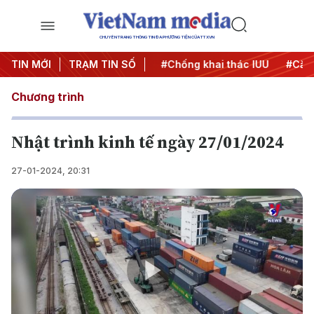
CHUYÊN TRANG THÔNG TIN ĐA PHƯƠNG TIỆN CỦA TTXVN
#Chiến dịch 500 ngày đêm
TIN MỚI
TRẠM TIN SỐ
#Chống khai thác IUU
#Căng
Chương trình
Nhật trình kinh tế ngày 27/01/2024
27-01-2024, 20:31
Play