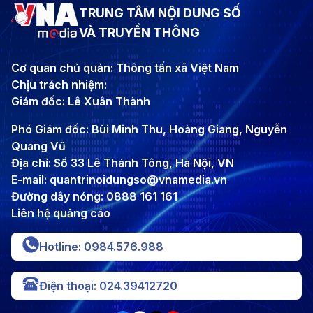
TRUNG TÂM NỘI DUNG SỐ
VÀ TRUYỀN THÔNG
Cơ quan chủ quản: Thông tấn xã Việt Nam
Chịu trách nhiệm:
Giám đốc: Lê Xuân Thành
Phó Giám đốc: Bùi Minh Thu, Hoàng Giang, Nguyễn
Quang Vũ
Địa chỉ: Số 33 Lê Thánh Tông, Hà Nội, VN
E-mail: quantrinoidungso@vnamedia.vn
Đường dây nóng: 0888 161 161
Liên hệ quảng cáo
Hotline: 0984.576.988
Điện thoại: 024.39412720