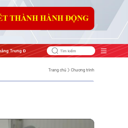
ung Đông
#An ninh năng lượng
#Bảo vệ nền tảng tư tưởng 
Trang chủ
Chương trình