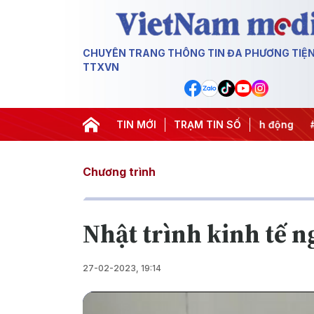
CHUYÊN TRANG THÔNG TIN ĐA PHƯƠNG TIỆ
TTXVN
 Trung ương 3
#Đưa Nghị quyết thành hành động
TIN MỚI
TRẠM TIN SỐ
#Chiến d
Chương trình
Nhật trình kinh tế 
27-02-2023, 19:14