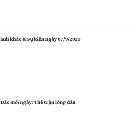
 hàng, chứng khoán. Càng ngày người dân càng lựa chọn việc gửi t
 hàng thay vì giữ tiền mặt hoặc bỏ tiền vào đầu tư nhiều hôn, và điề
 vô tình làm tăng lên các hoạt động lừa đảo.
Khoảnh khắc & Sự kiện ngày 07/9/2023
 Bác mỗi ngày: Thế trận lòng dân