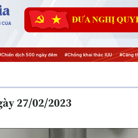
N CỦA
ịch 500 ngày đêm
#Chống khai thác IUU
#Căng thẳng Tr
ngày 27/02/2023