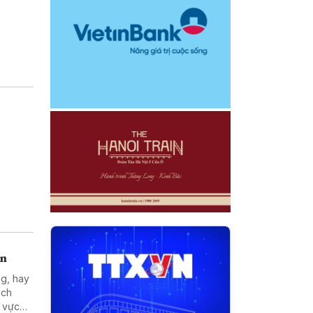
án
ng, hay
ách
h vực