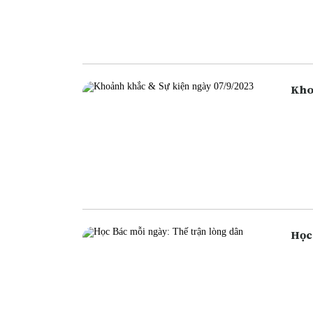
ngân
ngân
cũng
Học