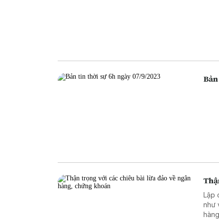
Bản 
Thận
Lập 
như 
hàng