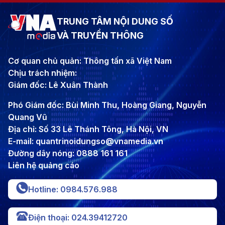
TRUNG TÂM NỘI DUNG SỐ
VÀ TRUYỀN THÔNG
Cơ quan chủ quản: Thông tấn xã Việt Nam
Chịu trách nhiệm:
Giám đốc: Lê Xuân Thành
Phó Giám đốc: Bùi Minh Thu, Hoàng Giang, Nguyễn
Quang Vũ
Địa chỉ: Số 33 Lê Thánh Tông, Hà Nội, VN
E-mail: quantrinoidungso@vnamedia.vn
Đường dây nóng: 0888 161 161
Liên hệ quảng cáo
Hotline: 0984.576.988
Điện thoại: 024.39412720