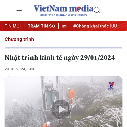
CHUYÊN TRANG THÔNG TIN ĐA PHƯƠNG TIỆN CỦA TTXVN
TIN MỚI
#Chiến dịch 500 ngày đêm
TRẠM TIN SỐ
#Chống khai thác IUU
#Că
Chương trình
Nhật trình kinh tế ngày 29/01/2024
29-01-2024, 19:18
Play