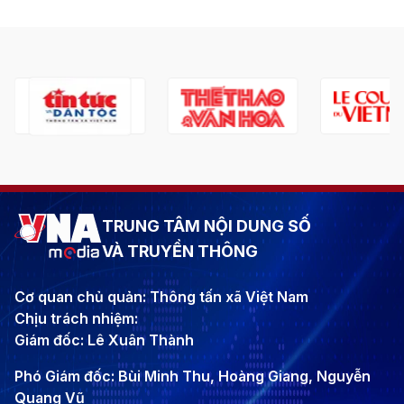
TRUNG TÂM NỘI DUNG SỐ
VÀ TRUYỀN THÔNG
Cơ quan chủ quản: Thông tấn xã Việt Nam
Chịu trách nhiệm:
Giám đốc: Lê Xuân Thành
Phó Giám đốc: Bùi Minh Thu, Hoàng Giang, Nguyễn
Quang Vũ