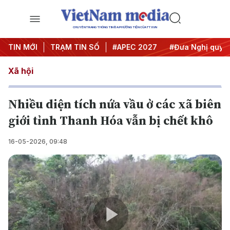
CHUYÊN TRANG THÔNG TIN ĐA PHƯƠNG TIỆN CỦA TTXVN
#Hội nghị Trung ương 3
TIN MỚI
TRẠM TIN SỐ
#APEC 2027
#Đưa Nghị quyết t
Xã hội
Nhiều diện tích nứa vầu ở các xã biên
giới tỉnh Thanh Hóa vẫn bị chết khô
16-05-2026, 09:48