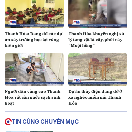
Thanh Hóa: Dang dở các dự
Thanh Hóa khuyến nghị xử
án xây trường học tại vùng
lý tang vật là cây, phôi cây
biên giới
“Muội hồng”
Người dân vùng cao Thanh
Dự án thủy điện dang dở ở
Hóa rất cần nước sạch sinh
xã nghèo miền núi Thanh
hoạt
Hóa
TIN CÙNG CHUYÊN MỤC