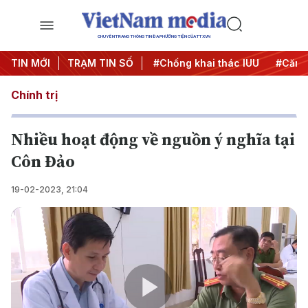
CHUYÊN TRANG THÔNG TIN ĐA PHƯƠNG TIỆN CỦA TTXVN
#Chiến dịch 500 ngày đêm
TIN MỚI
TRẠM TIN SỐ
#Chống khai thác IUU
#Căng 
Chính trị
Nhiều hoạt động về nguồn ý nghĩa tại
Côn Đảo
19-02-2023, 21:04