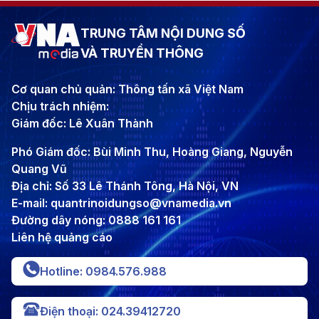
TRUNG TÂM NỘI DUNG SỐ
VÀ TRUYỀN THÔNG
Cơ quan chủ quản: Thông tấn xã Việt Nam
Chịu trách nhiệm:
Giám đốc: Lê Xuân Thành
Phó Giám đốc: Bùi Minh Thu, Hoàng Giang, Nguyễn
Quang Vũ
Địa chỉ: Số 33 Lê Thánh Tông, Hà Nội, VN
E-mail: quantrinoidungso@vnamedia.vn
Đường dây nóng: 0888 161 161
Liên hệ quảng cáo
Hotline: 0984.576.988
Điện thoại: 024.39412720