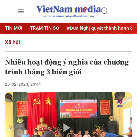
CHUYÊN TRANG THÔNG TIN ĐA PHƯƠNG TIỆN CỦA TTXVN
#Hội nghị Trung ương 3
TIN MỚI
TRẠM TIN SỐ
#Đưa Nghị quyết thành hành động
Xã hội
Nhiều hoạt động ý nghĩa của chương
trình tháng 3 biên giới
26-02-2023, 20:44