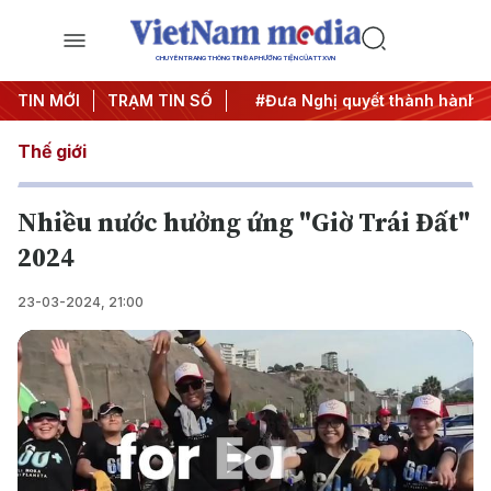
CHUYÊN TRANG THÔNG TIN ĐA PHƯƠNG TIỆN CỦA TTXVN
Trung ương 3
TIN MỚI
TRẠM TIN SỐ
#APEC 2027
#Đưa Nghị quyết thành hành đ
Thế giới
Nhiều nước hưởng ứng "Giờ Trái Đất"
2024
23-03-2024, 21:00