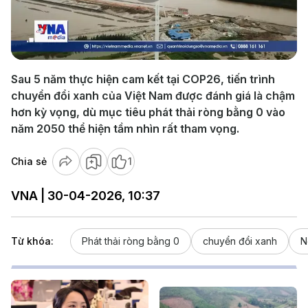
Play
Video
Sau 5 năm thực hiện cam kết tại COP26, tiến trình
chuyển đổi xanh của Việt Nam được đánh giá là chậm
hơn kỳ vọng, dù mục tiêu phát thải ròng bằng 0 vào
năm 2050 thể hiện tầm nhìn rất tham vọng.
Chia sẻ
1
VNA | 30-04-2026, 10:37
Từ khóa:
Phát thải ròng bằng 0
chuyển đổi xanh
N