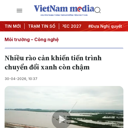
CHUYÊN TRANG THÔNG TIN ĐA PHƯƠNG TIỆN CỦA TTXVN
i nghị Trung ương 3
TIN MỚI
TRẠM TIN SỐ
#APEC 2027
#Đưa Nghị quyết thành 
Môi trường – Công nghệ
Nhiều rào cản khiến tiến trình
chuyển đổi xanh còn chậm
30-04-2026, 10:37