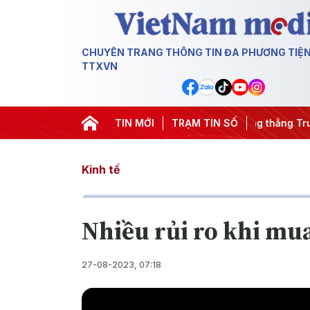
CHUYÊN TRANG THÔNG TIN ĐA PHƯƠNG TIỆ
TTXVN
y đêm
#Chống khai thác IUU
TIN MỚI
#Căng thẳng Trung Đông
TRẠM TIN SỐ
#
Kinh tế
Nhiều rủi ro khi mua
27-08-2023, 07:18