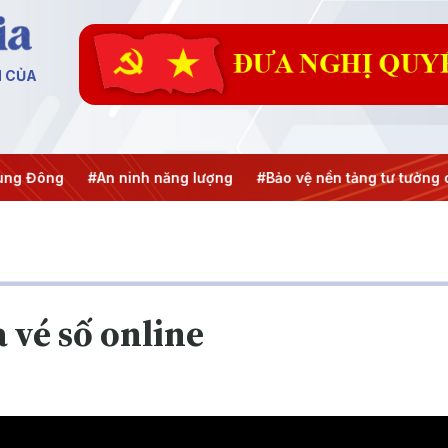
N CỦA
An ninh năng lượng
#Bảo vệ nền tảng tư tưởng của Đảng
#
 vé số online