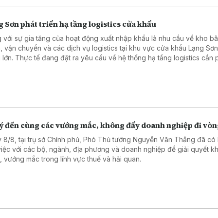
 Sơn phát triển hạ tầng logistics cửa khẩu
 với sự gia tăng của hoạt động xuất nhập khẩu là nhu cầu về kho bã
, vận chuyển và các dịch vụ logistics tại khu vực cửa khẩu Lạng Sơ
 lớn. Thực tế đang đặt ra yêu cầu về hệ thống hạ tầng logistics cần 
n theo hướng đồng bộ, hiện đại và nâng cao năng lực cạnh tranh của
cửa khẩu Lạng Sơn.
lý đến cùng các vướng mắc, không đẩy doanh nghiệp đi vò
 8/8, tại trụ sở Chính phủ, Phó Thủ tướng Nguyễn Văn Thắng đã có 
việc với các bộ, ngành, địa phương và doanh nghiệp để giải quyết k
, vướng mắc trong lĩnh vực thuế và hải quan.