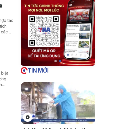
ng
hợp tác
tích
 các
ng nông
tralia
am tại
TIN MỚI
 biệt
ương
nh
g thị