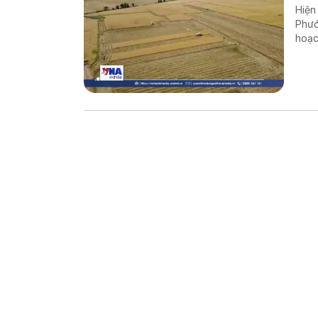
Hiện
Phướ
hoạc
nông