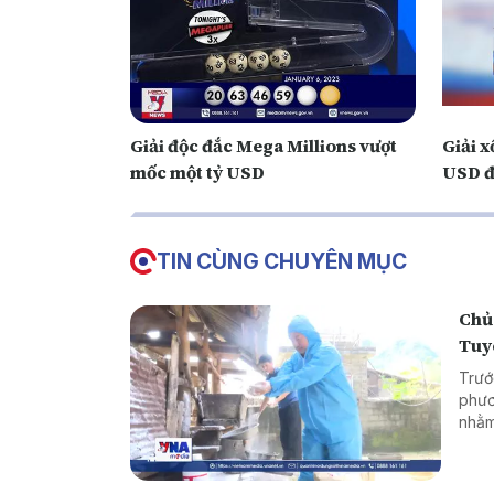
Giải độc đắc Mega Millions vượt
Giải x
mốc một tỷ USD
USD đ
TIN CÙNG CHUYÊN MỤC
Chủ
Tuy
Trướ
phươ
nhằm
ngườ
dịch,