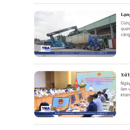
Lạng
Cùng
quản
càng
triể
vực 
Xử 
Ngày
làm 
khăn