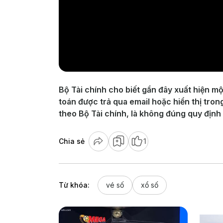
Bộ Tài chính cho biết gần đây xuất hiện m
toán được trả qua email hoặc hiển thị tro
theo Bộ Tài chính, là không đúng quy địn
Chia sẻ
1
Từ khóa:
vé số
xổ số