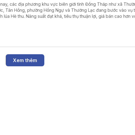
 nay, các địa phương khu vực biên giới tỉnh Đồng Tháp như xã Thư
c, Tân Hồng, phường Hồng Ngự và Thường Lạc đang bước vào vụ 
h lúa Hè thu. Năng suất đạt khá, tiêu thụ thuận lợi, giá bán cao hơn v
 dân phấn khởi.
Xem thêm