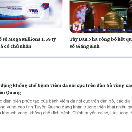
ổ số Mega Millions 1,58 tỷ
Tây Ban Nha công bố kết qu
ã có chủ nhân
số Giáng sinh
 động khống chế bệnh viêm da nổi cục trên đàn bò vùng ca
ên Quang
c diễn biến phức tạp của bệnh viêm da nổi cục trên đàn bò, các địa
ng vùng cao tỉnh Tuyên Quang đang khẩn trương triển khai nhiều gi
 khoanh vùng, khống chế dịch bệnh. Chính quyền cơ sở, lực lượng t
i chăn nuôi đều tập trung thực hiện đồng bộ các biện pháp phòng, 
 bảo vệ đàn gia súc và hạn chế thiệt hại về kinh tế.