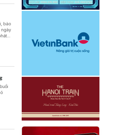
i, bảo
n ngày
phát
 khu
ng
buổi
hó