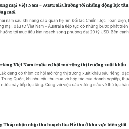
ơng mại Việt Nam – Australia hướng tới những động lực tă
ởng mới
hai năm sau khi nâng cấp quan hệ lên Đối tác Chiến lược Toàn diện, 
ng mại, đầu tư Việt Nam – Australia tiếp tục có những bước phát triển 
 hướng tới mục tiêu kim ngạch song phương đạt 20 tỷ USD. Bên cạnh
 vực truyền thống, hai nước đang mở ra nhiều dư địa hợp tác mới tro
ệp, năng lượng, khoáng sản và công nghệ. Phóng viên TTXVN tại Aus
rao đổi với bà Trần Thị Thanh Mỹ, Trưởng Cơ quan Thương vụ Việt N
ralia, về những động lực mới thúc đẩy quan hệ kinh tế hai nước.
riêng Việt Nam trước cơ hội mở rộng thị trường xuất khẩu
Lắk đang có thêm cơ hội mở rộng thị trường xuất khẩu sầu riêng, đặc
 Trung Quốc, khi nhu cầu thu mua và hợp tác của doanh nghiệp, th
 nước này tiếp tục tăng. Cùng với việc các vướng mắc về thủ tục hà
h, kiểm nghiệm chất lượng từng bước được tháo gỡ, triển vọng mở rộn
ng cho sầu riêng Việt Nam đang được mở ra.
 Tháp nhộn nhịp thu hoạch lúa Hè thu ở khu vực biên giới