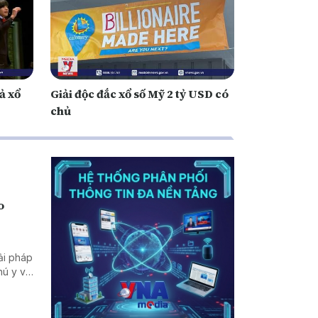
ả xổ
Giải độc đắc xổ số Mỹ 2 tỷ USD có
chủ
o
ải pháp
hú y và
chống