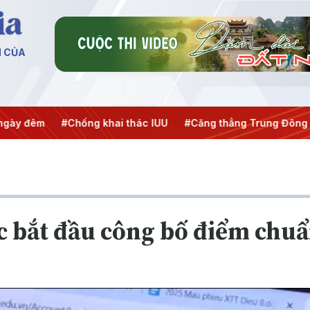
N CỦA
ống khai thác IUU
#Căng thẳng Trung Đông
#An ninh năn
c bắt đầu công bố điểm chu