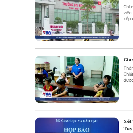
Chỉ 
việc
xếp 
khôn
Gia 
Thôn
Chiế
được
Xét 
Tuy