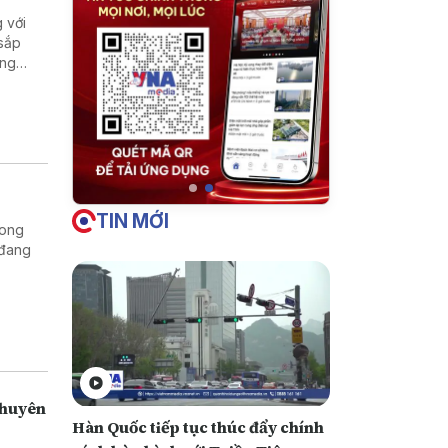
 với
 sắp
ững
TIN MỚI
rong
 đang
Chuyên
Hàn Quốc tiếp tục thúc đẩy chính