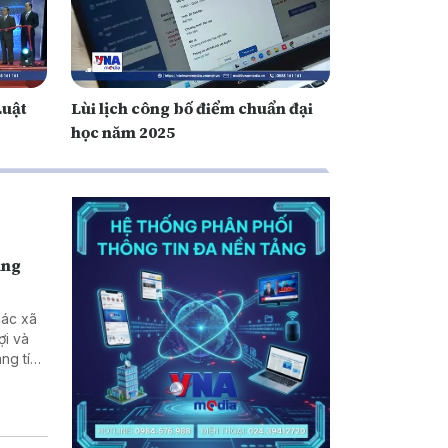
Luật
Lùi lịch công bố điểm chuẩn đại
học năm 2025
ùng
các xã
ợi và
ng tích