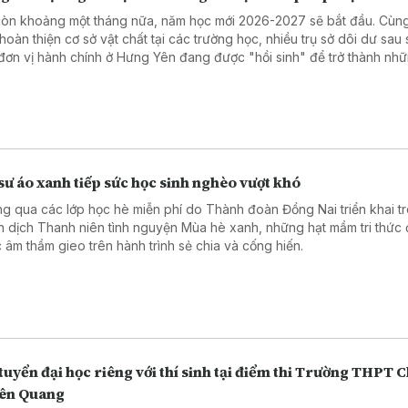
còn khoảng một tháng nữa, năm học mới 2026-2027 sẽ bắt đầu. Cùng
 hoàn thiện cơ sở vật chất tại các trường học, nhiều trụ sở dôi dư sau
đơn vị hành chính ở Hưng Yên đang được "hồi sinh" để trở thành nh
g gian giáo dục mới.
sư áo xanh tiếp sức học sinh nghèo vượt khó
g qua các lớp học hè miễn phí do Thành đoàn Đồng Nai triển khai t
n dịch Thanh niên tình nguyện Mùa hè xanh, những hạt mầm tri thức
 âm thầm gieo trên hành trình sẻ chia và cống hiến.
tuyển đại học riêng với thí sinh tại điểm thi Trường THPT 
ên Quang