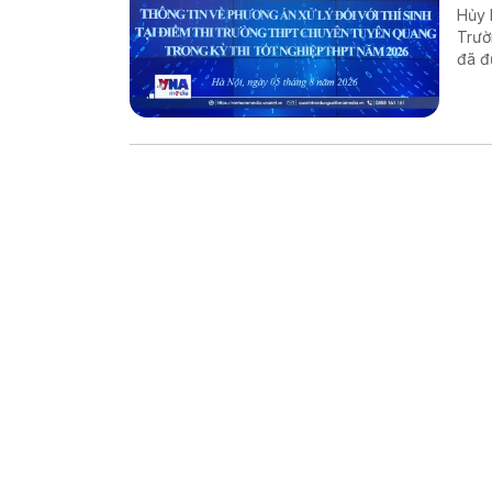
Hủy k
Trườ
đã đ
của 
Thôn
án xử
thôn