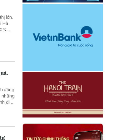
hị lớn.
i Hà
50%.
ại” do
quả,
 Trường
g những
nh điều
hàng
ghiêm
toàn bộ
i phương
 của kỳ
dư