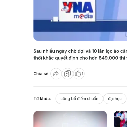
Sau nhiều ngày chờ đợi và 10 lần lọc ảo c
thời khắc quyết định cho hơn 849.000 thí 
Chia sẻ
1
Từ khóa:
công bố điểm chuẩn
đại học