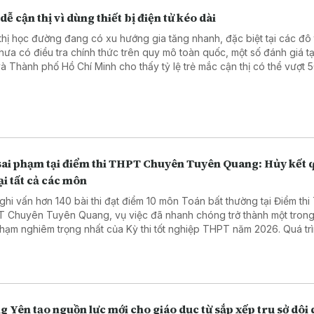
dễ cận thị vì dùng thiết bị điện tử kéo dài
thị học đường đang có xu hướng gia tăng nhanh, đặc biệt tại các đô t
hưa có điều tra chính thức trên quy mô toàn quốc, một số đánh giá tạ
và Thành phố Hồ Chí Minh cho thấy tỷ lệ trẻ mắc cận thị có thể vượt 
g tin được đưa ra tại tọa đàm “Giải pháp nâng cao thị lực thời hiện đ
Nhân dân tổ chức ngày 6/8.
sai phạm tại điểm thi THPT Chuyên Tuyên Quang: Hủy kết 
lại tất cả các môn
ghi vấn hơn 140 bài thi đạt điểm 10 môn Toán bất thường tại Điểm thi
 Chuyên Tuyên Quang, vụ việc đã nhanh chóng trở thành một tron
phạm nghiêm trọng nhất của Kỳ thi tốt nghiệp THPT năm 2026. Quá trì
đã làm rõ những vi phạm có tổ chức trong khâu coi thi, dẫn đến việc 
 cán bộ, giáo viên bị khởi tố, bắt tạm giam. Trước tính chất đặc biệt n
g của vụ án, Bộ Giáo dục và Đào tạo quyết định hủy kết quả thi của 
inh tại điểm thi này, tổ chức thi lại tất cả các môn, đồng thời triển kha
ét tuyển riêng nhằm bảo đảm quyền lợi của thí sinh và sự công bằng
 Yên tạo nguồn lực mới cho giáo dục từ sắp xếp trụ sở dôi 
trên phạm vi cả nước.