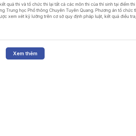
ết quả thi và tổ chức thi lại tất cả các môn thi của thí sinh tại điểm thi
ng Trung học Phổ thông Chuyên Tuyên Quang. Phương án tổ chức thi
ược xem xét kỹ lưỡng trên cơ sở quy định pháp luật, kết quả điều tra,
các chuyên gia, nhà khoa học, nhà quản lý và các cơ quan liên quan
g tin được Bộ Giáo dục và Đào tạo đưa ra tại họp báo thông tin về
 lý đối với thí sinh tại điểm thi này trong Kỳ thi tốt nghiệp Trung học 
g năm 2026 diễn ra vào ngày 5/8 tại Hà Nội.
Xem thêm