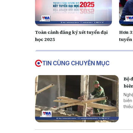
Toàn cảnh đăng ký xét tuyển đại
Hơn 31
học 2025
tuyển
TIN CÙNG CHUYÊN MỤC
Bộ 
biên
Nghệ
biên
thiế
cực 