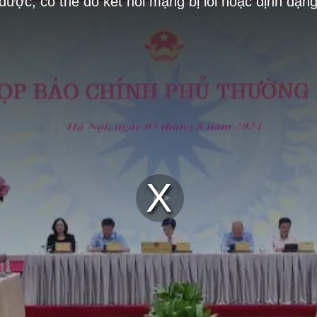
 được, có thể do kết nối mạng bị lỗi hoặc định dạn
Play
Video