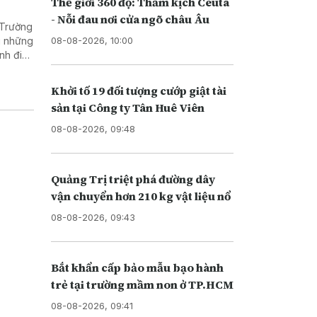
Thế giới 360 độ: Thảm kịch Ceuta
- Nỗi đau nơi cửa ngõ châu Âu
 Trường
08-08-2026, 10:00
g những
nh điều
hàng
ghiêm
Khởi tố 19 đối tượng cướp giật tài
toàn bộ
sản tại Công ty Tân Huê Viên
i phương
 của kỳ
08-08-2026, 09:48
Quảng Trị triệt phá đường dây
vận chuyển hơn 210 kg vật liệu nổ
08-08-2026, 09:43
Bắt khẩn cấp bảo mẫu bạo hành
trẻ tại trường mầm non ở TP.HCM
08-08-2026, 09:41