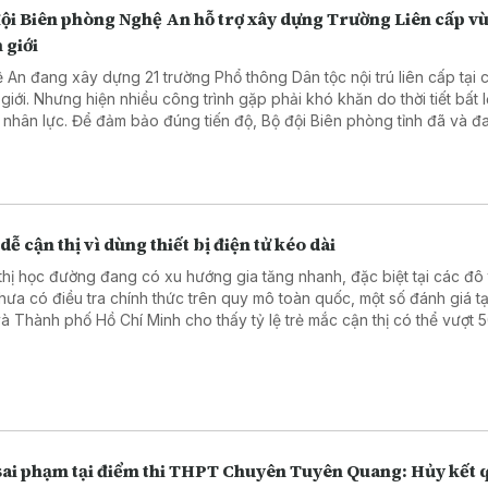
đội Biên phòng Nghệ An hỗ trợ xây dựng Trường Liên cấp v
 giới
 An đang xây dựng 21 trường Phổ thông Dân tộc nội trú liên cấp tại 
 giới. Nhưng hiện nhiều công trình gặp phải khó khăn do thời tiết bất l
u nhân lực. Để đảm bảo đúng tiến độ, Bộ đội Biên phòng tỉnh đã và đa
hỗ trợ bằng các hành động thiết thực.
dễ cận thị vì dùng thiết bị điện tử kéo dài
thị học đường đang có xu hướng gia tăng nhanh, đặc biệt tại các đô t
hưa có điều tra chính thức trên quy mô toàn quốc, một số đánh giá tạ
và Thành phố Hồ Chí Minh cho thấy tỷ lệ trẻ mắc cận thị có thể vượt 
g tin được đưa ra tại tọa đàm “Giải pháp nâng cao thị lực thời hiện đ
Nhân dân tổ chức ngày 6/8.
sai phạm tại điểm thi THPT Chuyên Tuyên Quang: Hủy kết 