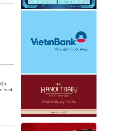
iều
ào hoạt