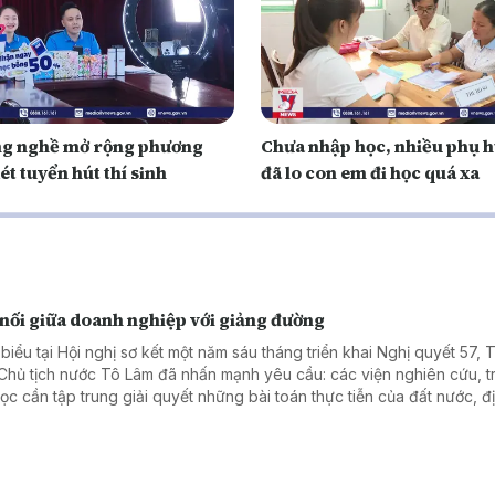
g nghề mở rộng phương
Chưa nhập học, nhiều phụ 
ét tuyển hút thí sinh
đã lo con em đi học quá xa
 nối giữa doanh nghiệp với giảng đường
 biểu tại Hội nghị sơ kết một năm sáu tháng triển khai Nghị quyết 57, 
 Chủ tịch nước Tô Lâm đã nhấn mạnh yêu cầu: các viện nghiên cứu, 
học cần tập trung giải quyết những bài toán thực tiễn của đất nước, đ
ng và doanh nghiệp; kiên quyết khắc phục tình trạng nghiên cứu xa 
 tế, kết quả chỉ để "nằm trong ngăn kéo". Hiện thực hóa tinh thần ấy,
ở giáo dục đại học đã nhanh chóng đổi mới bằng những mô hình cụ th
thức, công nghệ và nhu cầu của thị trường cùng hội tụ để tạo ra những 