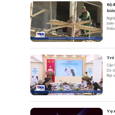
Bộ 
biên
Nghệ
biên
thiế
cực 
Trẻ 
Cận 
Dù c
Nội 
Thôn
báo 
Vụ 