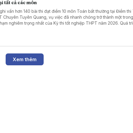
lại tất cả các môn
ghi vấn hơn 140 bài thi đạt điểm 10 môn Toán bất thường tại Điểm thi
 Chuyên Tuyên Quang, vụ việc đã nhanh chóng trở thành một tron
phạm nghiêm trọng nhất của Kỳ thi tốt nghiệp THPT năm 2026. Quá trì
đã làm rõ những vi phạm có tổ chức trong khâu coi thi, dẫn đến việc 
 cán bộ, giáo viên bị khởi tố, bắt tạm giam. Trước tính chất đặc biệt n
g của vụ án, Bộ Giáo dục và Đào tạo quyết định hủy kết quả thi của 
inh tại điểm thi này, tổ chức thi lại tất cả các môn, đồng thời triển kha
ét tuyển riêng nhằm bảo đảm quyền lợi của thí sinh và sự công bằng
trên phạm vi cả nước.
Xem thêm