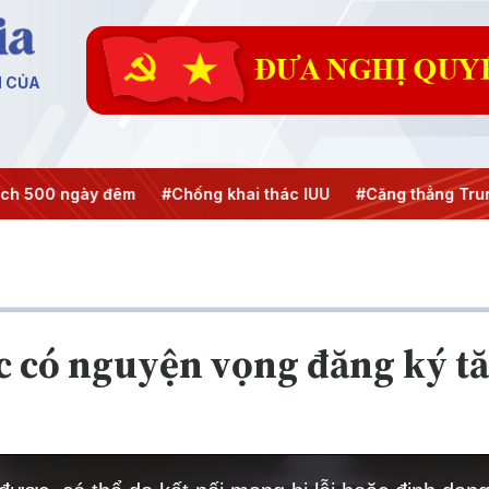
N CỦA
h 500 ngày đêm
#Chống khai thác IUU
#Căng thẳng Trung
c có nguyện vọng đăng ký tă