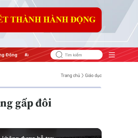
 Đông
#An ninh năng lượng
#Bảo vệ nền tảng tư tưởng củ
Trang chủ
Giáo dục
ng gấp đôi