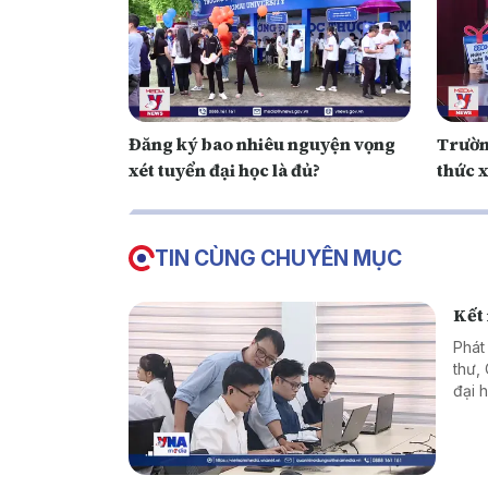
Đăng ký bao nhiêu nguyện vọng
Trườn
xét tuyển đại học là đủ?
thức x
TIN CÙNG CHUYÊN MỤC
Kết
Phát
thư,
đại 
phươ
thực
cơ s
tri 