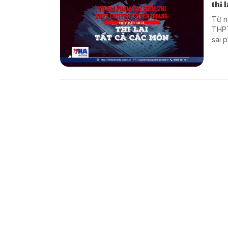
thi 
Từ n
THPT
sai 
tra 
loạt
trọn
thí s
án x
thi 