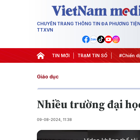
CHUYÊN TRANG THÔNG TIN ĐA PHƯƠNG TIỆ
TTXVN
APEC 2027
#Đưa Nghị quyết thành hành động
TIN MỚI
TRẠM TIN SỐ
#Chiến dịc
Giáo dục
Nhiều trường đại họ
09-08-2024, 11:38
This
is