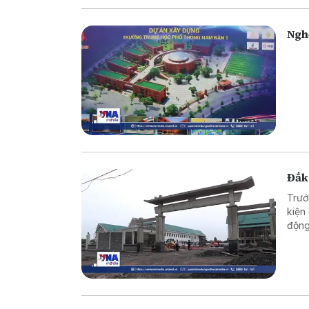
thực
Ngh
Đắk
Trướ
kiện
động