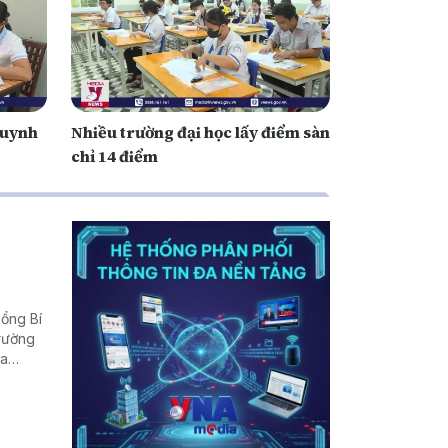
huynh
Nhiều trường đại học lấy điểm sàn
chỉ 14 điểm
Tổng Bí
trường
ịa
rời
 nhiều
ể - nơi
giá trị