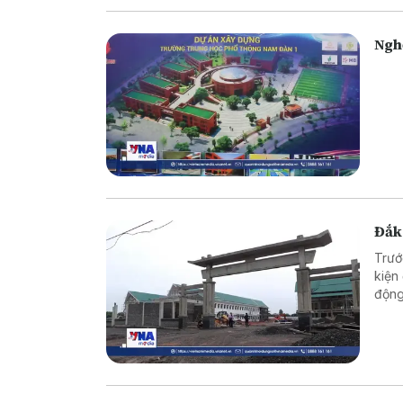
thực
Ngh
Đắk
Trướ
kiện
động