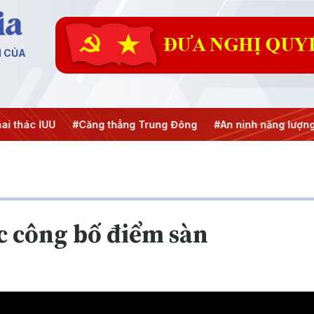
N CỦA
 thác IUU
#Căng thẳng Trung Đông
#An ninh năng lượng
c công bố điểm sàn