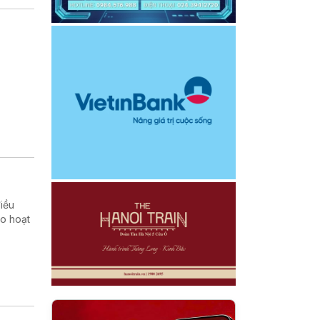
iều
ào hoạt