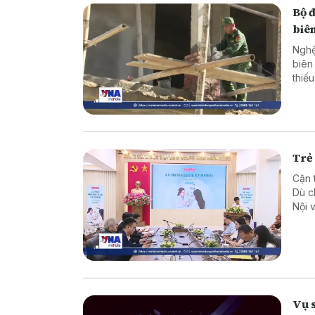
Bộ 
biên
Nghệ
biên
thiế
cực 
Trẻ 
Cận 
Dù c
Nội 
Thôn
báo 
Vụ 