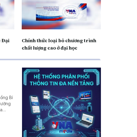
 Đại
Chính thức loại bỏ chương trình
chất lượng cao ở đại học
Tổng Bí
trường
ịa
rời
 nhiều
ể - nơi
giá trị