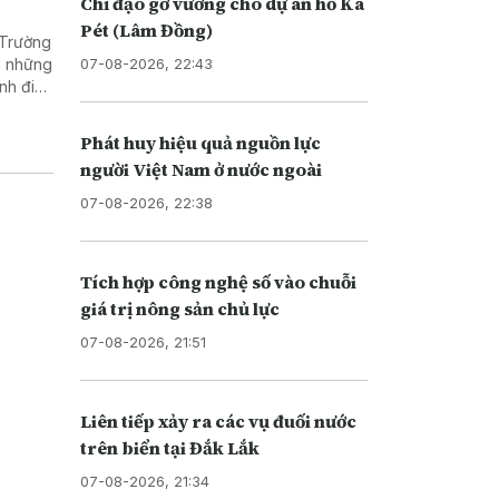
Chỉ đạo gỡ vướng cho dự án hồ Ka
Pét (Lâm Đồng)
 Trường
07-08-2026, 22:43
g những
nh điều
hàng
ghiêm
Phát huy hiệu quả nguồn lực
toàn bộ
người Việt Nam ở nước ngoài
i phương
 của kỳ
07-08-2026, 22:38
Tích hợp công nghệ số vào chuỗi
giá trị nông sản chủ lực
07-08-2026, 21:51
Liên tiếp xảy ra các vụ đuối nước
trên biển tại Đắk Lắk
07-08-2026, 21:34