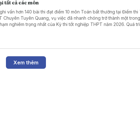
lại tất cả các môn
ghi vấn hơn 140 bài thi đạt điểm 10 môn Toán bất thường tại Điểm thi
 Chuyên Tuyên Quang, vụ việc đã nhanh chóng trở thành một tron
phạm nghiêm trọng nhất của Kỳ thi tốt nghiệp THPT năm 2026. Quá trì
đã làm rõ những vi phạm có tổ chức trong khâu coi thi, dẫn đến việc 
 cán bộ, giáo viên bị khởi tố, bắt tạm giam. Trước tính chất đặc biệt n
g của vụ án, Bộ Giáo dục và Đào tạo quyết định hủy kết quả thi của 
inh tại điểm thi này, tổ chức thi lại tất cả các môn, đồng thời triển kha
ét tuyển riêng nhằm bảo đảm quyền lợi của thí sinh và sự công bằng
trên phạm vi cả nước.
Xem thêm