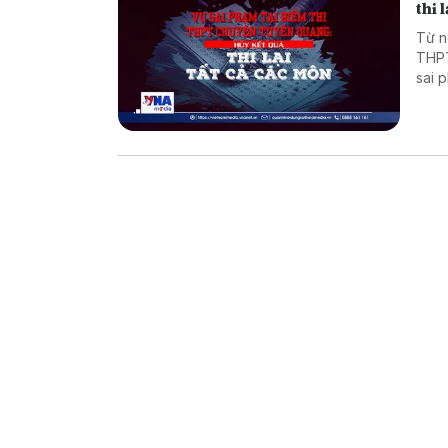
thi 
Từ n
THPT
sai 
tra 
loạt
trọn
thí s
án x
thi 