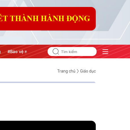
#Bảo vệ nền tảng tư tưởng của Đảng
#Hội nghị Trung ương
Trang chủ
Giáo dục