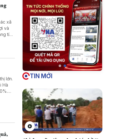
ùng
các xã
ợi và
ng tích
TIN MỚI
hị lớn.
i Hà
50%.
ại” do
quả,