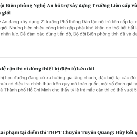
đội Biên phòng Nghệ An hỗ trợ xây dựng Trường Liên cấp v
 giới
 An đang xây dựng 21 trường Phổ thông Dân tộc nội trú liên cấp tại 
 giới. Nhưng hiện nhiều công trình gặp phải khó khăn do thời tiết bất l
u nhân lực. Để đảm bảo đúng tiến độ, Bộ đội Biên phòng tỉnh đã và đa
hỗ trợ bằng các hành động thiết thực.
dễ cận thị vì dùng thiết bị điện tử kéo dài
thị học đường đang có xu hướng gia tăng nhanh, đặc biệt tại các đô t
hưa có điều tra chính thức trên quy mô toàn quốc, một số đánh giá tạ
và Thành phố Hồ Chí Minh cho thấy tỷ lệ trẻ mắc cận thị có thể vượt 
g tin được đưa ra tại tọa đàm “Giải pháp nâng cao thị lực thời hiện đ
Nhân dân tổ chức ngày 6/8.
sai phạm tại điểm thi THPT Chuyên Tuyên Quang: Hủy kết 