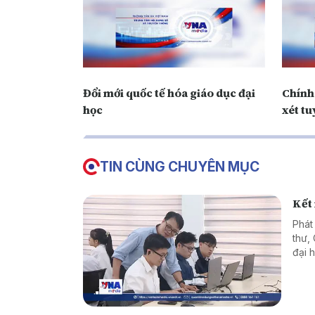
Đổi mới quốc tế hóa giáo dục đại
Chính
học
xét tu
TIN CÙNG CHUYÊN MỤC
Kết
Phát
thư,
đại 
phươ
thực
cơ s
tri 