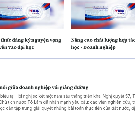
 thức đăng ký nguyện vọng
Nâng cao chất lượng hợp tác
yển vào đại học
học - Doanh nghiệp
 nối giữa doanh nghiệp với giảng đường
 biểu tại Hội nghị sơ kết một năm sáu tháng triển khai Nghị quyết 57, 
 Chủ tịch nước Tô Lâm đã nhấn mạnh yêu cầu: các viện nghiên cứu, 
học cần tập trung giải quyết những bài toán thực tiễn của đất nước, đ
ng và doanh nghiệp; kiên quyết khắc phục tình trạng nghiên cứu xa 
 tế, kết quả chỉ để "nằm trong ngăn kéo". Hiện thực hóa tinh thần ấy,
ở giáo dục đại học đã nhanh chóng đổi mới bằng những mô hình cụ th
thức, công nghệ và nhu cầu của thị trường cùng hội tụ để tạo ra những 