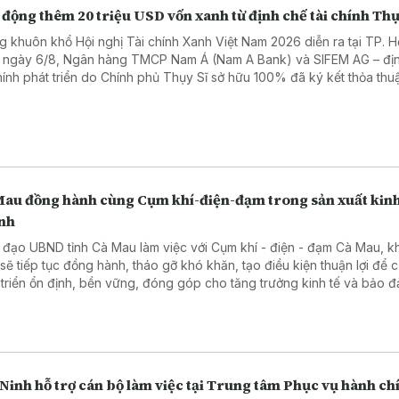
động thêm 20 triệu USD vốn xanh từ định chế tài chính Thụ
g khuôn khổ Hội nghị Tài chính Xanh Việt Nam 2026 diễn ra tại TP. H
 ngày 6/8, Ngân hàng TMCP Nam Á (Nam A Bank) và SIFEM AG – đị
chính phát triển do Chính phủ Thụy Sĩ sở hữu 100% đã ký kết thỏa thuậ
 xanh quốc tế trị giá 20 triệu USD, tương đương hơn 500 tỷ đồng.
Mau đồng hành cùng Cụm khí-điện-đạm trong sản xuất kin
nh
 đạo UBND tỉnh Cà Mau làm việc với Cụm khí - điện - đạm Cà Mau, 
 sẽ tiếp tục đồng hành, tháo gỡ khó khăn, tạo điều kiện thuận lợi để 
 triển ổn định, bền vững, đóng góp cho tăng trưởng kinh tế và bảo 
 năng lượng.
Ninh hỗ trợ cán bộ làm việc tại Trung tâm Phục vụ hành ch