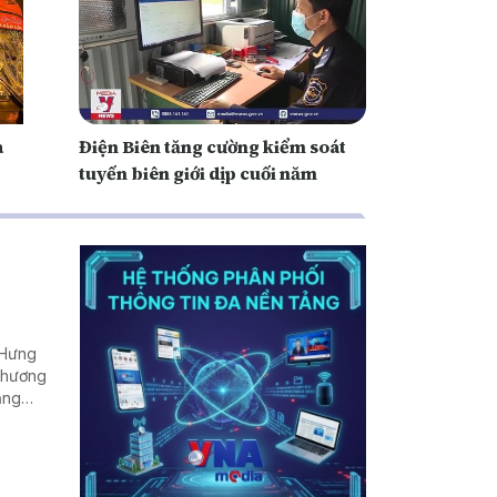
a
Điện Biên tăng cường kiểm soát
tuyến biên giới dịp cuối năm
(Hưng
 Thương
ăng
u hút
n địa