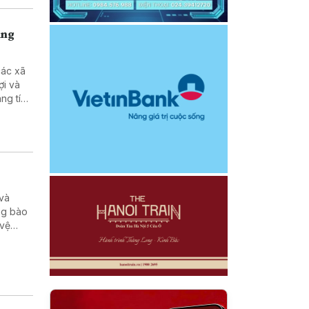
ùng
các xã
ợi và
ng tích
 và
ng bào
 vệ