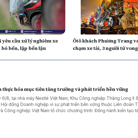
 yêu cầu xử lý nghiêm xe
Ôtô khách Phương Trang v
 bỏ bến, lập bến lậu
chạm xe tải, 3 người tử vong
 thực hóa mục tiêu tăng trưởng và phát triển bền vững
 6/8, tại nhà máy Nestlé Việt Nam, Khu Công nghiệp Thăng Long II 
 Hội đồng Doanh nghiệp vì sự phát triển bền vững thuộc Liên đoàn
và Công nghiệp Việt Nam tổ chức chương trình: Đồng hành kiến tạo t
ng bền vững: Doanh nghiệp – Địa phương – Quốc gia. Chương trình th
ham gia của hơn 50 đại biểu, diễn giả đến từ các cơ quan chính quyề
ng, doanh nghiệp trong và ngoài tỉnh Hưng Yên.