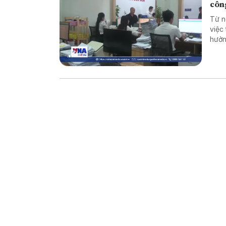
côn
Từ n
việc
hưởn
động
nghi