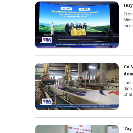
Huy 
Tron
Minh
tài 
dụng
Cà 
doa
Lãnh
định
phát
ninh
Tây 