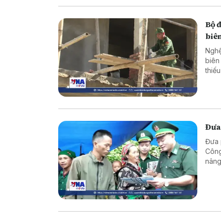
Bộ 
biên
Nghệ
biên
thiế
cực 
Đưa
Đưa 
Công
nâng
vững