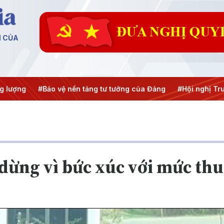
N CỦA
o vệ nền tảng tư tưởng của Đảng
#Hội nghị Trung ương 3
#
dừng vì bức xúc với mức thu