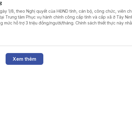
g
gày 1/8, theo Nghị quyết của HĐND tỉnh, cán bộ, công chức, viên c
 tại Trung tâm Phục vụ hành chính công cấp tỉnh và cấp xã ở Tây Ni
g mức hỗ trợ 3 triệu đồng/người/tháng. Chính sách thiết thực này nh
 viên đội ngũ nhân sự, nâng cao chất lượng phục vụ người dân và 
ệp.
Xem thêm