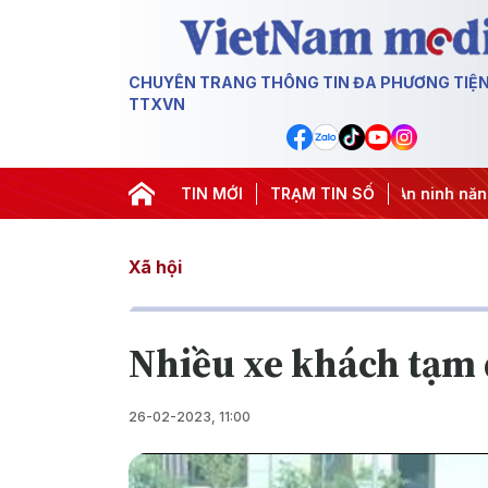
CHUYÊN TRANG THÔNG TIN ĐA PHƯƠNG TIỆ
TTXVN
 IUU
#Căng thẳng Trung Đông
TIN MỚI
TRẠM TIN SỐ
#An ninh năng lượng
#Bả
Xã hội
Nhiều xe khách tạm 
26-02-2023, 11:00