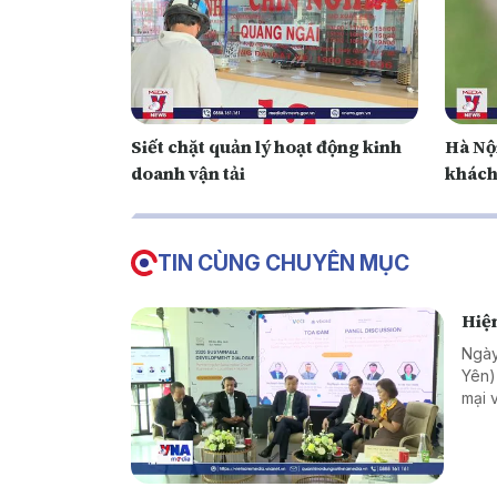
Siết chặt quản lý hoạt động kinh
Hà Nội
doanh vận tải
khách
TIN CÙNG CHUYÊN MỤC
Hiện
Ngày
Yên)
mại 
trưở
sự t
phươ