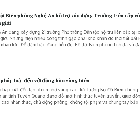
đội Biên phòng Nghệ An hỗ trợ xây dựng Trường Liên cấp v
 giới
 An đang xây dựng 21 trường Phổ thông Dân tộc nội trú liên cấp tại 
 giới. Nhưng hiện nhiều công trình gặp phải khó khăn do thời tiết bất l
u nhân lực. Để đảm bảo đúng tiến độ, Bộ đội Biên phòng tỉnh đã và đa
hỗ trợ bằng các hành động thiết thực.
 pháp luật đến với đồng bào vùng biên
pháp luật đến tận phiên chợ vùng cao, lực lượng Bộ đội Biên phòng
 an tỉnh Tuyên Quang đang đổi mới hình thức tuyên truyền, giúp đồ
 cao nhận thức, chủ động phòng, chống tội phạm và chung tay bảo
 chắc an ninh, trật tự khu vực biên giới.