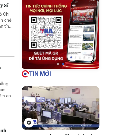
y Sĩ
ồ Chí
nh chế
n tín
h
TIN MỚI
khẳng
cụm
đảm an
ính