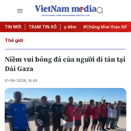
CHUYÊN TRANG THÔNG TIN ĐA PHƯƠNG TIỆN CỦA TTXVN
ng
TIN MỚI
#Chiến dịch 500 ngày đêm
TRẠM TIN SỐ
#Chống khai thác IUU
#C
Thế giới
Niềm vui bóng đá của người di tản tại
Dải Gaza
01-06-2026, 10:45