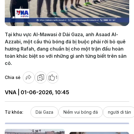
Play
Video
Tại khu vực Al-Mawasi ở Dải Gaza, anh Asaad Al-
Azzabi, một cầu thủ bóng đá bị buộc phải rời bỏ quê
hương Rafah, đang chuẩn bị cho một trận đấu hoàn
toàn khác biệt so với những gì anh từng biết trên sân
cỏ.
Chia sẻ
1
VNA | 01-06-2026, 10:45
Từ khóa:
Dải Gaza
Niềm vui bóng đá
người di tản