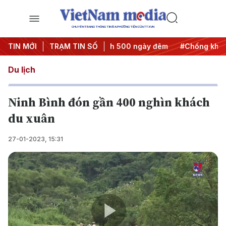
CHUYÊN TRANG THÔNG TIN ĐA PHƯƠNG TIỆN CỦA TTXVN
ành động
TIN MỚI
#Chiến dịch 500 ngày đêm
TRẠM TIN SỐ
#Chống khai thác IU
Du lịch
Ninh Bình đón gần 400 nghìn khách
du xuân
27-01-2023, 15:31