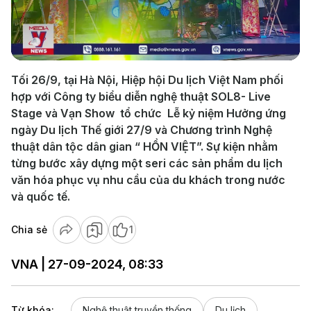
Play
Video
Tối 26/9, tại Hà Nội, Hiệp hội Du lịch Việt Nam phối
hợp với Công ty biểu diễn nghệ thuật SOL8- Live
Stage và Vạn Show tổ chức Lễ kỷ niệm Hưởng ứng
ngày Du lịch Thế giới 27/9 và Chương trình Nghệ
thuật dân tộc dân gian “ HỒN VIỆT”. Sự kiện nhằm
từng bước xây dựng một seri các sản phẩm du lịch
văn hóa phục vụ nhu cầu của du khách trong nước
và quốc tế.
Chia sẻ
1
VNA | 27-09-2024, 08:33
Từ khóa:
Nghệ thuật truyền thống
Du lịch