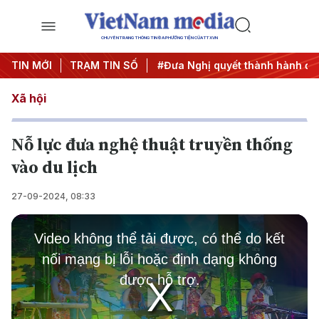
CHUYÊN TRANG THÔNG TIN ĐA PHƯƠNG TIỆN CỦA TTXVN
Trung ương 3
TIN MỚI
TRẠM TIN SỐ
#APEC 2027
#Đưa Nghị quyết thành hành độ
Xã hội
Nỗ lực đưa nghệ thuật truyền thống
vào du lịch
27-09-2024, 08:33
This
is
Video không thể tải được, có thể do kết
a
modal
nối mạng bị lỗi hoặc định dạng không
window.
được hỗ trợ.