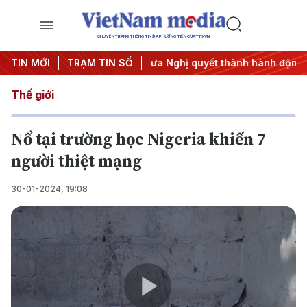
CHUYÊN TRANG THÔNG TIN ĐA PHƯƠNG TIỆN CỦA TTXVN
hị Trung ương 3
TIN MỚI
TRẠM TIN SỐ
#Đưa Nghị quyết thành hành động
#Chiế
Thế giới
Nổ tại trường học Nigeria khiến 7
người thiệt mạng
30-01-2024, 19:08