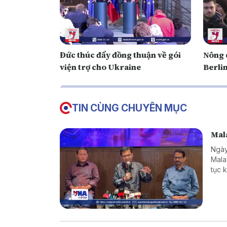
Đức thúc đẩy đồng thuận về gói
Nông 
viện trợ cho Ukraine
Berli
TIN CÙNG CHUYÊN MỤC
Mala
Ngày
Mala
tục 
hàng
giới