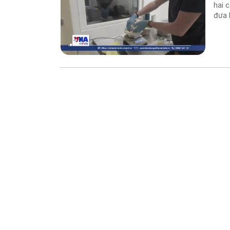
hai 
đưa 
thế 
Đất.