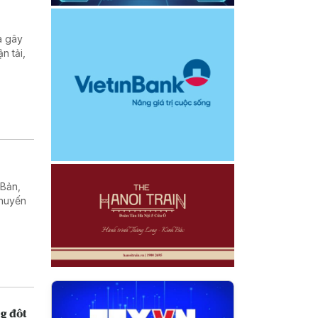
a gây
n tải,
 Bản,
chuyến
g đột