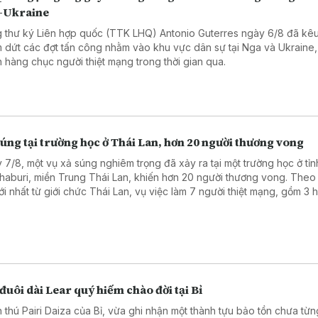
-Ukraine
 thư ký Liên hợp quốc (TTK LHQ) Antonio Guterres ngày 6/8 đã kêu
 dứt các đợt tấn công nhằm vào khu vực dân sự tại Nga và Ukraine,
n hàng chục người thiệt mạng trong thời gian qua.
úng tại trường học ở Thái Lan, hơn 20 người thương vong
 7/8, một vụ xả súng nghiêm trọng đã xảy ra tại một trường học ở tỉn
haburi, miền Trung Thái Lan, khiến hơn 20 người thương vong. Theo
mới nhất từ giới chức Thái Lan, vụ việc làm 7 người thiệt mạng, gồm 3 
, 3 giáo viên và nghi phạm, cùng 15 người bị thương, trong đó có 2 t
nguy kịch.
đuôi dài Lear quý hiếm chào đời tại Bỉ
 thú Pairi Daiza của Bỉ, vừa ghi nhận một thành tựu bảo tồn chưa từn