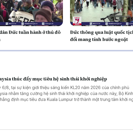
dân Đức tuần hành ở thủ đô
Đức thông qua luật quốc tịc
n
đổi mang tính bước ngoặt
ysia thúc đẩy mục tiêu hệ sinh thái khởi nghiệp
 6/8, tại sự kiện giới thiệu sáng kiến KL20 năm 2026 của chính phủ
ysia nhằm tăng cường hệ sinh thái khởi nghiệp của nước này, Bộ Kinh 
khẳng định mục tiêu đưa Kuala Lumpur trở thành một trung tâm khởi n
 đầu Đông Nam Á và nằm trong top 20 hệ sinh thái khởi nghiệp tốt nh
 vào năm 2030.