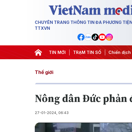
CHUYÊN TRANG THÔNG TIN ĐA PHƯƠNG TIỆ
TTXVN
Nghị quyết thành hành động
TIN MỚI
#Chiến dịch 500 ngày đêm
TRẠM TIN SỐ
#
Thế giới
Nông dân Đức phản đ
27-01-2024, 06:43