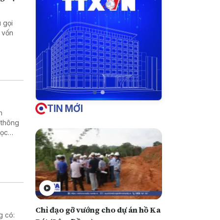
 gọi
 vốn
TIN MỚI
h
 thông
học
rường
Chỉ đạo gỡ vướng cho dự án hồ Ka
g có: