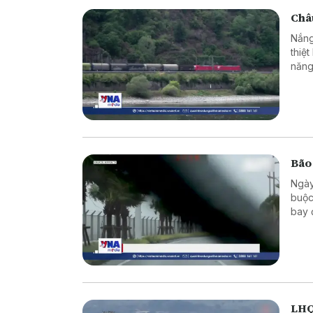
Châu
Nắng
thiệ
năng
Bão
Ngày
buộc
bay 
LHQ