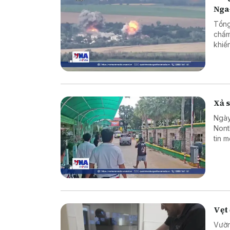
Nga
Tổng
chấm
khiế
Xả s
Ngày
Nont
tin 
sinh
hợp 
Vẹt 
Vườn