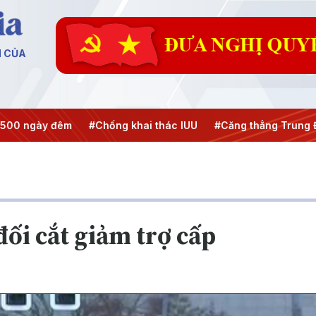
N CỦA
Chống khai thác IUU
#Căng thẳng Trung Đông
#An ninh n
ối cắt giảm trợ cấp