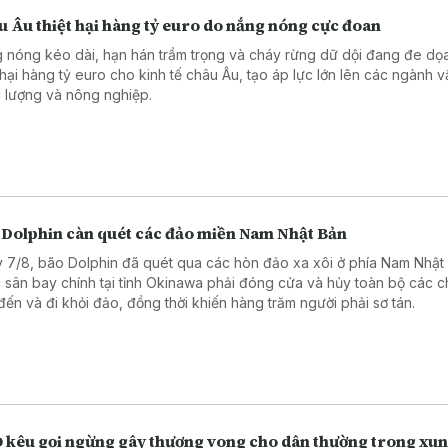
 Âu thiệt hại hàng tỷ euro do nắng nóng cực đoan
 nóng kéo dài, hạn hán trầm trọng và cháy rừng dữ dội đang đe dọ
t hại hàng tỷ euro cho kinh tế châu Âu, tạo áp lực lớn lên các ngành vậ
 lượng và nông nghiệp.
 Dolphin càn quét các đảo miền Nam Nhật Bản
 7/8, bão Dolphin đã quét qua các hòn đảo xa xôi ở phía Nam Nhật
 sân bay chính tại tỉnh Okinawa phải đóng cửa và hủy toàn bộ các 
đến và đi khỏi đảo, đồng thời khiến hàng trăm người phải sơ tán.
 kêu gọi ngừng gây thương vong cho dân thường trong xun