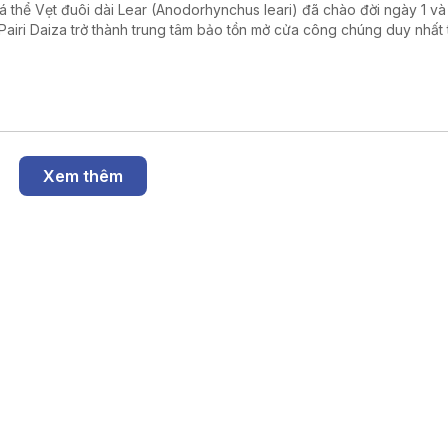
cá thể Vẹt đuôi dài Lear (Anodorhynchus leari) đã chào đời ngày 1 và 
Pairi Daiza trở thành trung tâm bảo tồn mở cửa công chúng duy nhất 
giới nhân giống thành công cả ba loài vẹt đuôi dài xanh còn tồn tại trê
Xem thêm