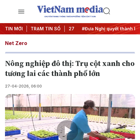
CHUYÊN TRANG THÔNG TIN ĐA PHƯƠNG TIỆN CỦA TTXVN
hị Trung ương 3
TIN MỚI
TRẠM TIN SỐ
#APEC 2027
#Đưa Nghị quyết thành hành
Net Zero
Nông nghiệp đô thị: Trụ cột xanh cho
tương lai các thành phố lớn
27-04-2026, 06:00