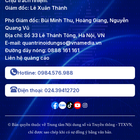
Chịu trách nhiệm:
Giám đốc: Lê Xuân Thành
Phó Giám đốc: Bùi Minh Thu, Hoàng Giang, Nguyễn
Quang Vũ
Địa chỉ: Số 33 Lê Thánh Tông, Hà Nội, VN
E-mail: quantrinoidungso@vnamedia.vn
Đường dây nóng: 0888 161 161
Liên hệ quảng cáo
Hotline: 0984.576.988
Điện thoại: 024.39412720
© Bản quyền thuộc về Trung tâm Nội dung số và Truyền thông - TTXVN,
chỉ được sao chép khi có sự đồng ý bằng văn bản.