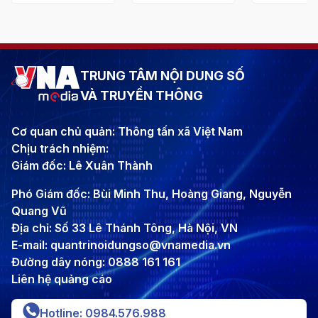
TRUNG TÂM NỘI DUNG SỐ
VÀ TRUYỀN THÔNG
Cơ quan chủ quản: Thông tấn xã Việt Nam
Chịu trách nhiệm:
Giám đốc: Lê Xuân Thành
Phó Giám đốc: Bùi Minh Thu, Hoàng Giang, Nguyễn
Quang Vũ
Địa chỉ: Số 33 Lê Thánh Tông, Hà Nội, VN
E-mail: quantrinoidungso@vnamedia.vn
Đường dây nóng: 0888 161 161
Liên hệ quảng cáo
Hotline: 0984.576.988