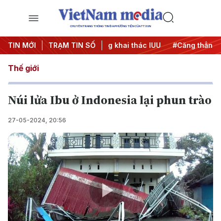
CHUYÊN TRANG THÔNG TIN ĐA PHƯƠNG TIỆN CỦA TTXVN
 500 ngày đêm
TIN MỚI
TRẠM TIN SỐ
#Chống khai thác IUU
#Căng thẳng Trung 
Thế giới
Núi lửa Ibu ở Indonesia lại phun trào
27-05-2024, 20:56
Play