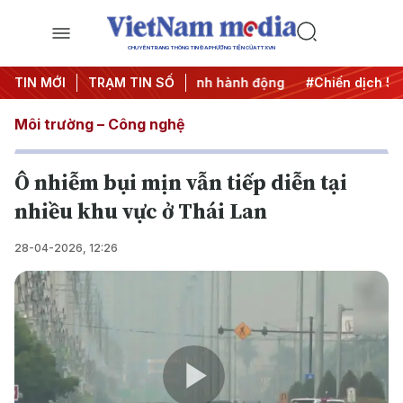
CHUYÊN TRANG THÔNG TIN ĐA PHƯƠNG TIỆN CỦA TTXVN
TIN MỚI
#Đưa Nghị quyết thành hành động
TRẠM TIN SỐ
#Chiến dịch 500 ngày
Môi trường – Công nghệ
Ô nhiễm bụi mịn vẫn tiếp diễn tại
nhiều khu vực ở Thái Lan
28-04-2026, 12:26