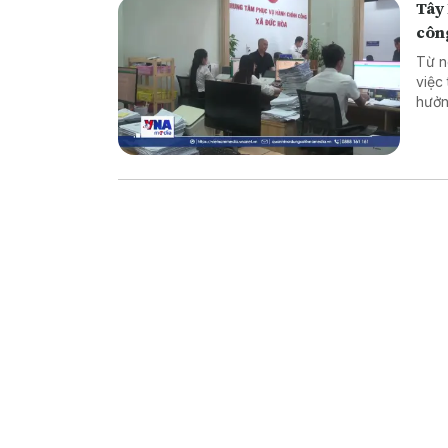
Tây 
côn
Từ n
việc
hưởn
động
nghi