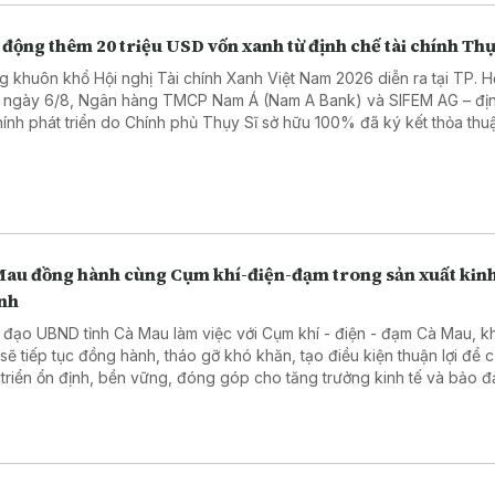
động thêm 20 triệu USD vốn xanh từ định chế tài chính Thụ
g khuôn khổ Hội nghị Tài chính Xanh Việt Nam 2026 diễn ra tại TP. H
 ngày 6/8, Ngân hàng TMCP Nam Á (Nam A Bank) và SIFEM AG – đị
chính phát triển do Chính phủ Thụy Sĩ sở hữu 100% đã ký kết thỏa thuậ
 xanh quốc tế trị giá 20 triệu USD, tương đương hơn 500 tỷ đồng.
Mau đồng hành cùng Cụm khí-điện-đạm trong sản xuất kin
nh
 đạo UBND tỉnh Cà Mau làm việc với Cụm khí - điện - đạm Cà Mau, 
 sẽ tiếp tục đồng hành, tháo gỡ khó khăn, tạo điều kiện thuận lợi để 
 triển ổn định, bền vững, đóng góp cho tăng trưởng kinh tế và bảo 
 năng lượng.