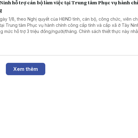
Ninh hỗ trợ cán bộ làm việc tại Trung tâm Phục vụ hành ch
g
gày 1/8, theo Nghị quyết của HĐND tỉnh, cán bộ, công chức, viên c
 tại Trung tâm Phục vụ hành chính công cấp tỉnh và cấp xã ở Tây Ni
g mức hỗ trợ 3 triệu đồng/người/tháng. Chính sách thiết thực này nh
 viên đội ngũ nhân sự, nâng cao chất lượng phục vụ người dân và 
ệp.
Xem thêm