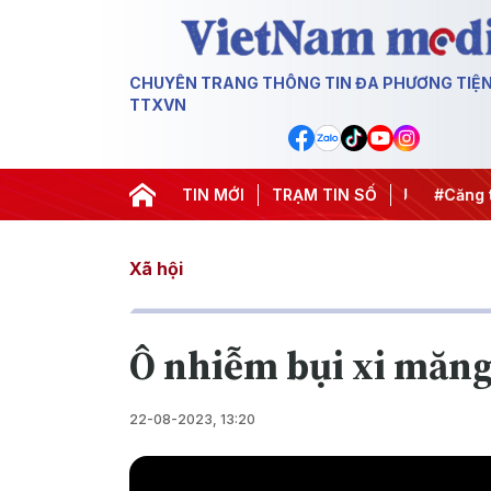
CHUYÊN TRANG THÔNG TIN ĐA PHƯƠNG TIỆ
TTXVN
hiến dịch 500 ngày đêm
TIN MỚI
#Chống khai thác IUU
TRẠM TIN SỐ
#Căng thẳ
Xã hội
Ô nhiễm bụi xi măn
22-08-2023, 13:20