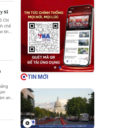
y Sĩ
ồ Chí
nh chế
n tín
h
TIN MỚI
khẳng
cụm
đảm an