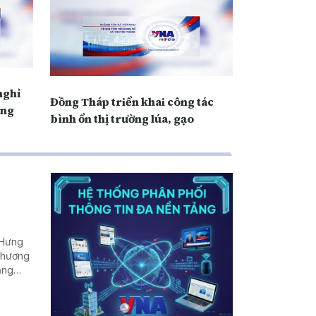
nghỉ
Đồng Tháp triển khai công tác
ồng
bình ổn thị trường lúa, gạo
(Hưng
 Thương
ăng
u hút
n địa