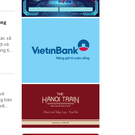
ùng
các xã
ợi và
ng tích
 và
ng bào
 vệ