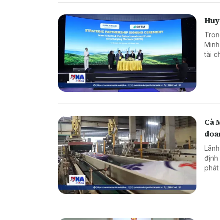
Huy 
Tron
Minh
tài 
dụng
Cà 
doa
Lãnh
định
phát
ninh