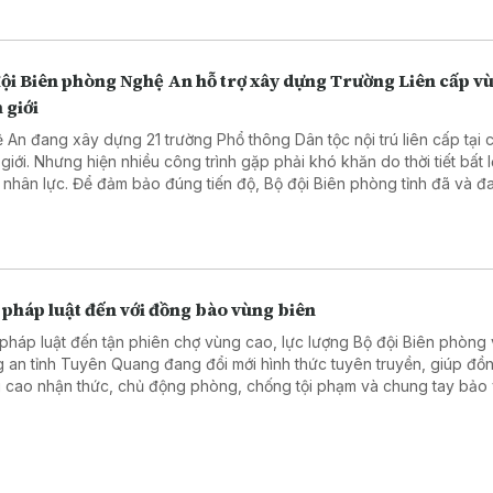
đội Biên phòng Nghệ An hỗ trợ xây dựng Trường Liên cấp v
 giới
 An đang xây dựng 21 trường Phổ thông Dân tộc nội trú liên cấp tại 
 giới. Nhưng hiện nhiều công trình gặp phải khó khăn do thời tiết bất l
u nhân lực. Để đảm bảo đúng tiến độ, Bộ đội Biên phòng tỉnh đã và đa
hỗ trợ bằng các hành động thiết thực.
 pháp luật đến với đồng bào vùng biên
pháp luật đến tận phiên chợ vùng cao, lực lượng Bộ đội Biên phòng
 an tỉnh Tuyên Quang đang đổi mới hình thức tuyên truyền, giúp đồ
 cao nhận thức, chủ động phòng, chống tội phạm và chung tay bảo
 chắc an ninh, trật tự khu vực biên giới.