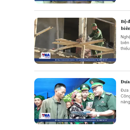
Bộ 
biên
Nghệ
biên
thiế
cực 
Đưa
Đưa 
Công
nâng
vững