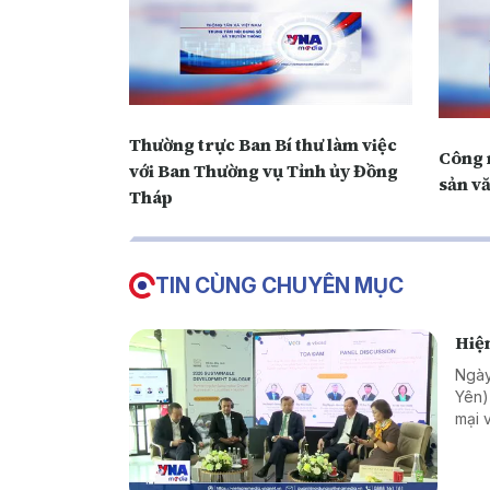
Thường trực Ban Bí thư làm việc
Công 
với Ban Thường vụ Tỉnh ủy Đồng
sản vă
Tháp
TIN CÙNG CHUYÊN MỤC
Hiện
Ngày
Yên)
mại 
trưở
sự t
phươ