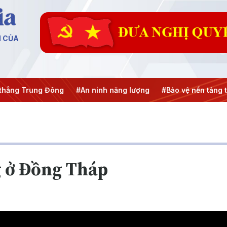
N CỦA
ng Trung Đông
#An ninh năng lượng
#Bảo vệ nền tảng tư 
g ở Đồng Tháp