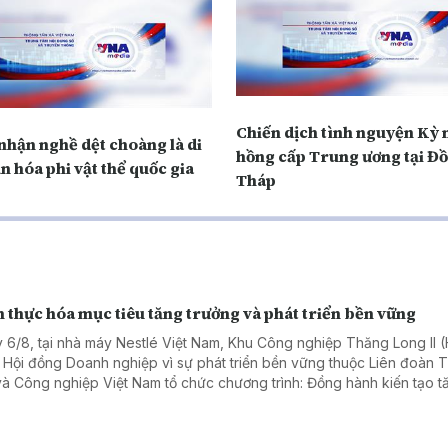
Chiến dịch tình nguyện Kỳ 
nhận nghề dệt choàng là di
hồng cấp Trung ương tại Đ
n hóa phi vật thể quốc gia
Tháp
 thực hóa mục tiêu tăng trưởng và phát triển bền vững
 6/8, tại nhà máy Nestlé Việt Nam, Khu Công nghiệp Thăng Long II 
 Hội đồng Doanh nghiệp vì sự phát triển bền vững thuộc Liên đoàn
và Công nghiệp Việt Nam tổ chức chương trình: Đồng hành kiến tạo t
ng bền vững: Doanh nghiệp – Địa phương – Quốc gia. Chương trình th
ham gia của hơn 50 đại biểu, diễn giả đến từ các cơ quan chính quyề
ng, doanh nghiệp trong và ngoài tỉnh Hưng Yên.