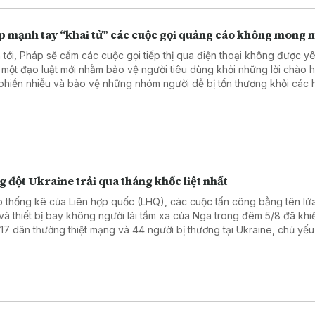
p mạnh tay “khai tử” các cuộc gọi quảng cáo không mong
 tới, Pháp sẽ cấm các cuộc gọi tiếp thị qua điện thoại không được y
 một đạo luật mới nhằm bảo vệ người tiêu dùng khỏi những lời chào 
phiền nhiễu và bảo vệ những nhóm người dễ bị tổn thương khỏi các 
ng mại gian lận. Đạo luật này sẽ có hiệu lực từ ngày 11/8.
 đột Ukraine trải qua tháng khốc liệt nhất
 thống kê của Liên hợp quốc (LHQ), các cuộc tấn công bằng tên lử
và thiết bị bay không người lái tầm xa của Nga trong đêm 5/8 đã khiế
 17 dân thường thiệt mạng và 44 người bị thương tại Ukraine, chủ yếu
Kiev. Đây được xem là đợt tấn công gây thương vong nặng nề nhất t
gian qua.