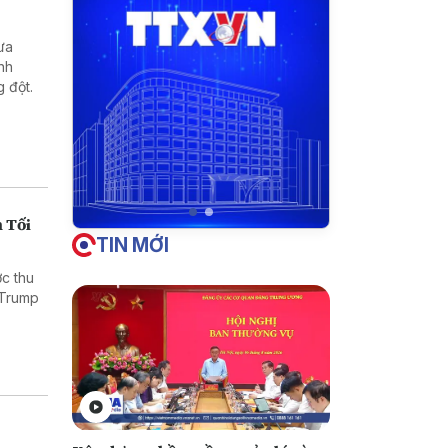
ưa
nh
 đột.
 Tối
TIN MỚI
c thu
 Trump