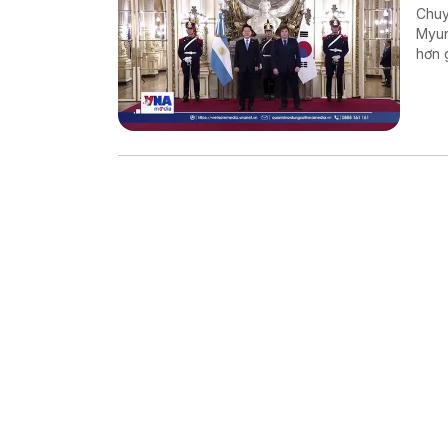
Chuy
Myun
hơn 
năng