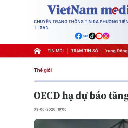
CHUYÊN TRANG THÔNG TIN ĐA PHƯƠNG TIỆ
TTXVN
#Chống khai thác IUU
TIN MỚI
#Căng thẳng Trung Đông
TRẠM TIN SỐ
#An ni
Thế giới
OECD hạ dự báo tăng
03-06-2026, 19:00