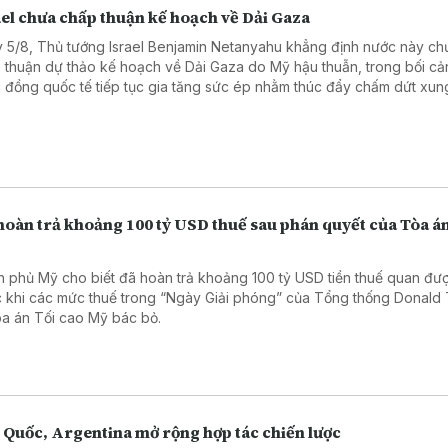
ael chưa chấp thuận kế hoạch về Dải Gaza
 5/8, Thủ tướng Israel Benjamin Netanyahu khẳng định nước này ch
 thuận dự thảo kế hoạch về Dải Gaza do Mỹ hậu thuẫn, trong bối cả
 đồng quốc tế tiếp tục gia tăng sức ép nhằm thúc đẩy chấm dứt xung
hoàn trả khoảng 100 tỷ USD thuế sau phán quyết của Tòa án
h phủ Mỹ cho biết đã hoàn trả khoảng 100 tỷ USD tiền thuế quan đượ
c khi các mức thuế trong “Ngày Giải phóng” của Tổng thống Donald
òa án Tối cao Mỹ bác bỏ.
 Quốc, Argentina mở rộng hợp tác chiến lược