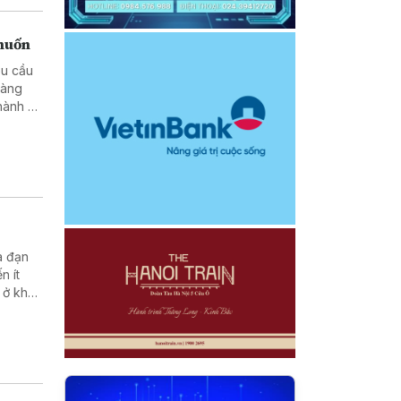
 muốn
êu cầu
hàng
hành vi
a đạn
n ít
 ở khu
rong