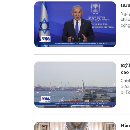
Isr
Ngày
chấp
cộng
Mỹ 
cao
Chín
trướ
bị T
Hàn