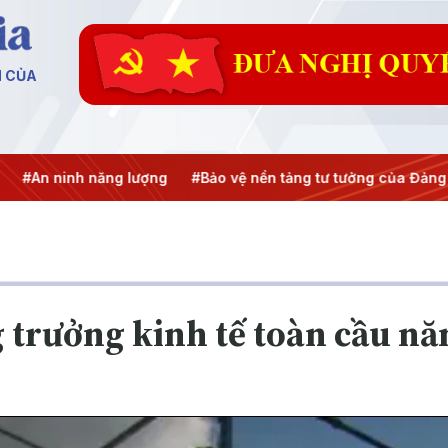
N CỦA
nh năng lượng
#Bảo vệ nền tảng tư tưởng của Đảng
#Hội n
 trưởng kinh tế toàn cầu n