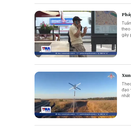
Phá
Tuần
theo
gây 
thươ
Xung
Theo
đạo 
nhất
vực 
thời 