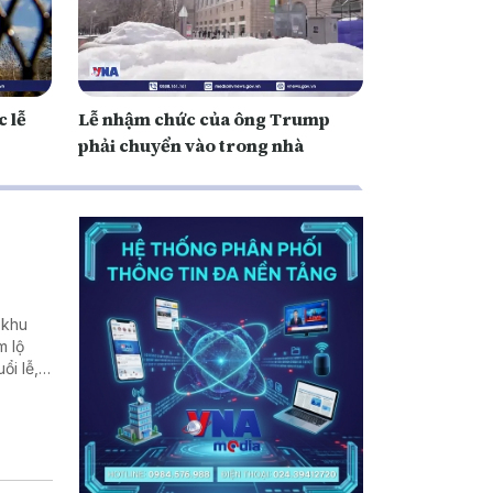
c lễ
Lễ nhậm chức của ông Trump
phải chuyển vào trong nhà
 khu
m lộ
ổi lễ,
ời sống