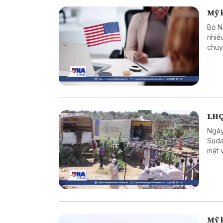
Mỹ k
Bộ N
nhiề
chuy
xét 
từ t
LHQ
Ngày
Suda
mặt 
Mỹ 