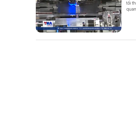
tối t
quan