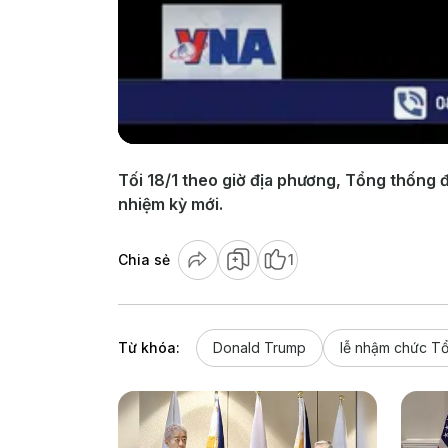
Tối 18/1 theo giờ địa phương, Tổng thốn
nhiệm kỳ mới.
Chia sẻ
1
Từ khóa:
Donald Trump
lễ nhậm chức T