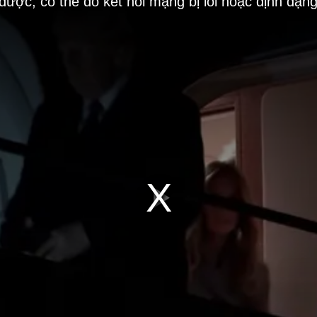
 được, có thể do kết nối mạng bị lỗi hoặc định dạn
Play
Video