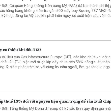
 6/8, Cơ quan Hàng không Liên bang Mỹ (FAA) đã ban hành chỉ thị 
các hãng hàng không kiểm tra gần 500 máy bay Boeing 737 MAX đ
 ký hoạt động tại Mỹ sau khi phát hiện nguy cơ xuất hiện các vết nứt
cấu thân máy bay, cảnh báo tình trạng này có thể ảnh hưởng đến độ 
nếu không được khắc phục kịp thời.
 cơ thiếu khí đốt ở EU
 dữ liệu của Gas Infrastructure Europe (GIE), các kho chứa khí đốt c
 châu Âu (EU) hiện mới được lấp đầy chưa đến 58% công suất, thấp
ng 12 điểm phần trăm so với cùng kỳ năm ngoái, làm gia tăng lo ngại
 cơ thiếu hụt nguồn cung và giá năng lượng tăng cao trong mùa Đông
p thuế 15% đối với nguyên liệu quan trọng để sản xuất chi
 6/8, Tổng thống Mỹ Donald Trump đã ký sắc lệnh quy định giá nh