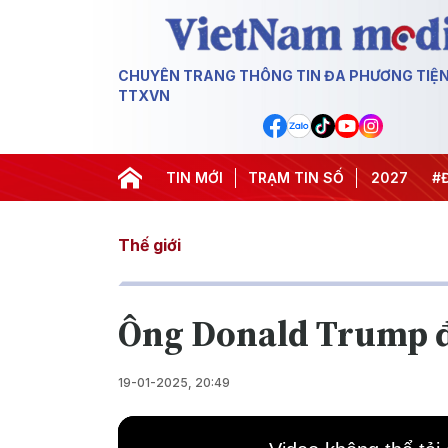
CHUYÊN TRANG THÔNG TIN ĐA PHƯƠNG TIỆ
TTXVN
#Hội nghị Trung ương 3
TIN MỚI
TRẠM TIN SỐ
#APEC 2027
#Đưa Ng
Thế giới
Ông Donald Trump đ
19-01-2025, 20:49
This
is