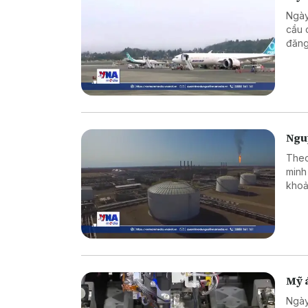
Ngày
cầu 
đăng
kết 
cấu 
Nguy
Theo
minh
khoả
nguy
Mỹ á
Ngày