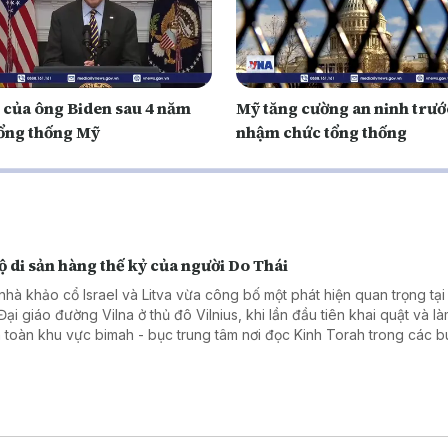
n của ông Biden sau 4 năm
Mỹ tăng cường an ninh trướ
ổng thống Mỹ
nhậm chức tổng thống
ộ di sản hàng thế kỷ của người Do Thái
nhà khảo cổ Israel và Litva vừa công bố một phát hiện quan trọng tại
ại giáo đường Vilna ở thủ đô Vilnius, khi lần đầu tiên khai quật và là
 toàn khu vực bimah - bục trung tâm nơi đọc Kinh Torah trong các bu
 nhiều nhiều hạng mục kiến trúc và hiện vật quý, góp phần tái hiện đ
giáo, văn hóa của cộng đồng Do Thái từng phát triển rực rỡ tại Litva.