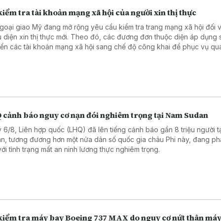
iểm tra tài khoản mạng xã hội của người xin thị thực
goại giao Mỹ đang mở rộng yêu cầu kiểm tra trang mạng xã hội đối v
u diện xin thị thực mới. Theo đó, các đương đơn thuộc diện áp dụng 
ển các tài khoản mạng xã hội sang chế độ công khai để phục vụ quá
duyệt hồ sơ. Động thái trên nối tiếp chính sách được Bộ Ngoại giao tri
háng 6 năm 2026.
 cảnh báo nguy cơ nạn đói nghiêm trọng tại Nam Sudan
 6/8, Liên hợp quốc (LHQ) đã lên tiếng cảnh báo gần 8 triệu người t
n, tương đương hơn một nửa dân số quốc gia châu Phi này, đang phả
với tình trạng mất an ninh lương thực nghiêm trọng.
kiểm tra máy bay Boeing 737 MAX do nguy cơ nứt thân má