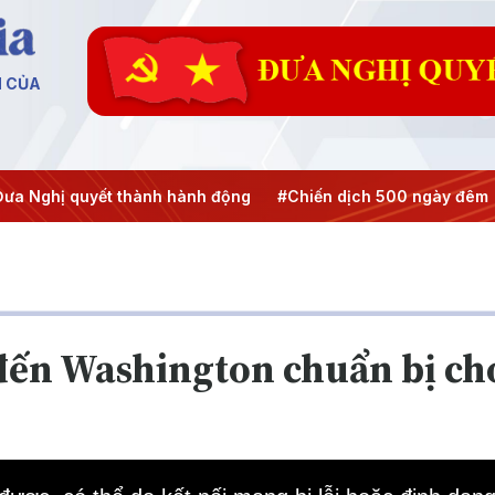
N CỦA
hị quyết thành hành động
#Chiến dịch 500 ngày đêm
#Ch
ến Washington chuẩn bị ch