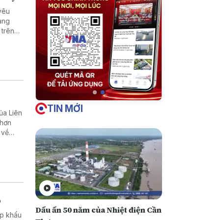
yêu
ang
 trên
bền kết
TIN MỚI
ủa Liên
 hơn
 về
 tới.
p
Dấu ấn 50 năm của Nhiệt điện Cần
ập khẩu