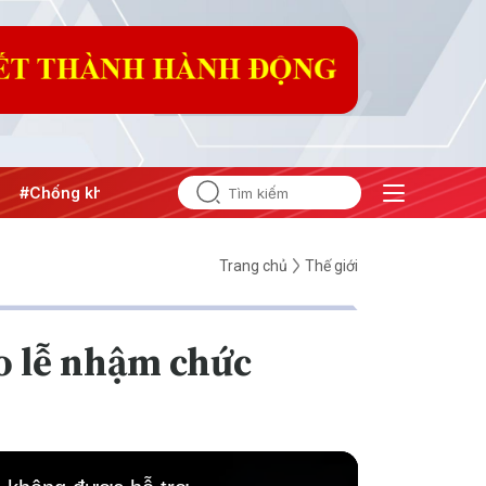
ống khai thác IUU
#Căng thẳng Trung Đông
#An ninh năn
Trang chủ
Thế giới
o lễ nhậm chức