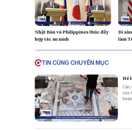
Nhật Bản và Philippines thúc đẩy
Di sả
hợp tác an ninh
làm T
TIN CÙNG CHUYÊN MỤC
Hé l
Các 
vực Đ
hoàn
cùng
tôn 