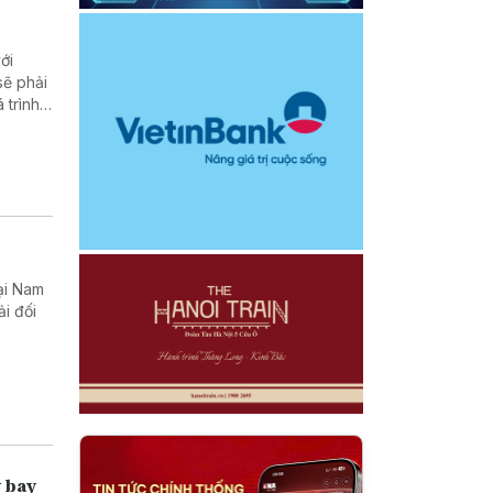
ới
sẽ phải
 trình
ển khai
ại Nam
i đối
y bay