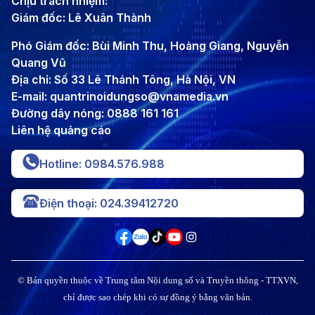
Chịu trách nhiệm:
Giám đốc: Lê Xuân Thành
Phó Giám đốc: Bùi Minh Thu, Hoàng Giang, Nguyễn
Quang Vũ
Địa chỉ: Số 33 Lê Thánh Tông, Hà Nội, VN
E-mail: quantrinoidungso@vnamedia.vn
Đường dây nóng: 0888 161 161
Liên hệ quảng cáo
Hotline: 0984.576.988
Điện thoại: 024.39412720
© Bản quyền thuộc về Trung tâm Nội dung số và Truyền thông - TTXVN,
chỉ được sao chép khi có sự đồng ý bằng văn bản.