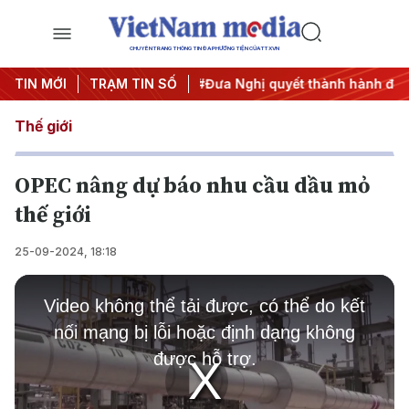
CHUYÊN TRANG THÔNG TIN ĐA PHƯƠNG TIỆN CỦA TTXVN
i nghị Trung ương 3
TIN MỚI
TRẠM TIN SỐ
#Đưa Nghị quyết thành hành động
#C
Thế giới
OPEC nâng dự báo nhu cầu dầu mỏ
thế giới
25-09-2024, 18:18
This
is
Video không thể tải được, có thể do kết
a
modal
nối mạng bị lỗi hoặc định dạng không
window.
được hỗ trợ.