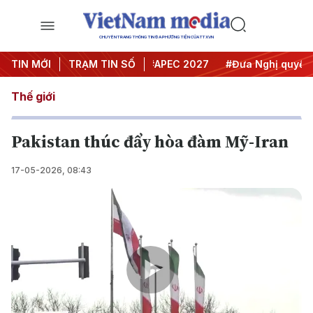
CHUYÊN TRANG THÔNG TIN ĐA PHƯƠNG TIỆN CỦA TTXVN
#Hội nghị Trung ương 3
TIN MỚI
TRẠM TIN SỐ
#APEC 2027
#Đưa Nghị quyết thà
Thế giới
Pakistan thúc đẩy hòa đàm Mỹ-Iran
17-05-2026, 08:43
Play