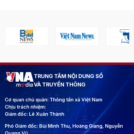
TRUNG TÂM NỘI DUNG SỐ
VÀ TRUYỀN THÔNG
Cơ quan chủ quản: Thông tấn xã Việt Nam
Chịu trách nhiệm:
Giám đốc: Lê Xuân Thành
Phó Giám đốc: Bùi Minh Thu, Hoàng Giang, Nguyễn
Quang Vũ