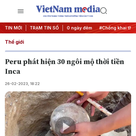
CHUYÊN TRANG THÔNG TIN ĐA PHƯƠNG TIỆN CỦA TTXVN
h động
TIN MỚI
#Chiến dịch 500 ngày đêm
TRẠM TIN SỐ
#Chống khai thác IUU
Thế giới
Peru phát hiện 30 ngôi mộ thời tiền
Inca
26-02-2023, 18:22