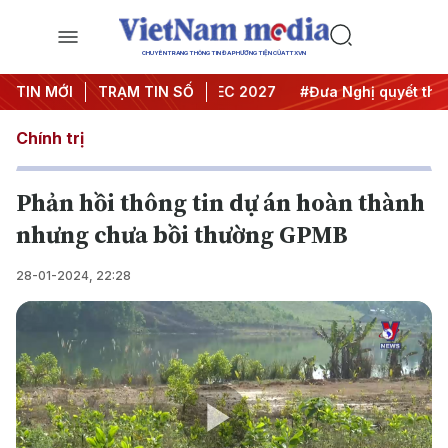
CHUYÊN TRANG THÔNG TIN ĐA PHƯƠNG TIỆN CỦA TTXVN
 nghị Trung ương 3
TIN MỚI
TRẠM TIN SỐ
#APEC 2027
#Đưa Nghị quyết thành h
Chính trị
Phản hồi thông tin dự án hoàn thành
nhưng chưa bồi thường GPMB
28-01-2024, 22:28