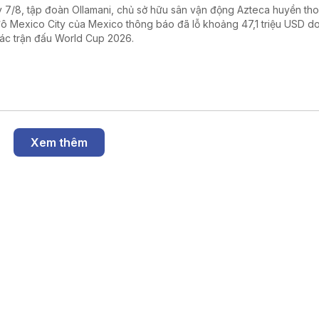
 7/8, tập đoàn Ollamani, chủ sở hữu sân vận động Azteca huyền thoạ
đô Mexico City của Mexico thông báo đã lỗ khoảng 47,1 triệu USD d
các trận đấu World Cup 2026.
Xem thêm