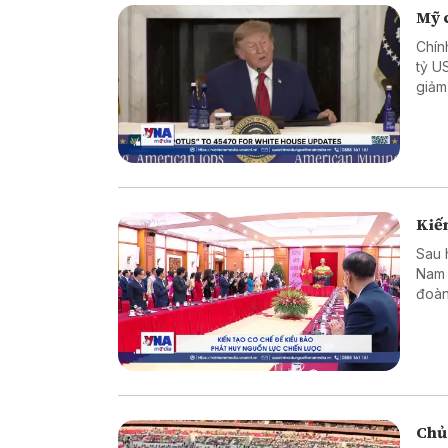
Mỹ c
Chín
tỷ U
giảm
Kiến
Sau 
Nam 
đoàn
dựng
Chủ