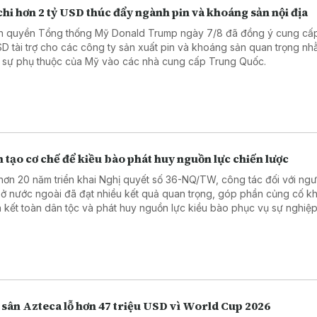
hi hơn 2 tỷ USD thúc đẩy ngành pin và khoáng sản nội địa
h quyền Tổng thống Mỹ Donald Trump ngày 7/8 đã đồng ý cung cấ
SD tài trợ cho các công ty sản xuất pin và khoáng sản quan trọng n
 sự phụ thuộc của Mỹ vào các nhà cung cấp Trung Quốc.
 tạo cơ chế để kiều bào phát huy nguồn lực chiến lược
hơn 20 năm triển khai Nghị quyết số 36-NQ/TW, công tác đối với ngườ
ở nước ngoài đã đạt nhiều kết quả quan trọng, góp phần củng cố kh
 kết toàn dân tộc và phát huy nguồn lực kiều bào phục vụ sự nghiệ
, bảo vệ Tổ quốc.
 sân Azteca lỗ hơn 47 triệu USD vì World Cup 2026