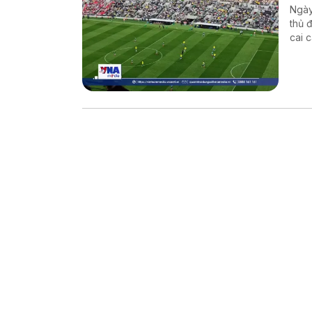
Ngày
thủ 
cai 