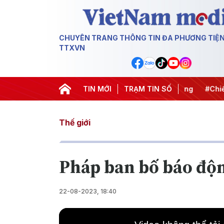
CHUYÊN TRANG THÔNG TIN ĐA PHƯƠNG TIỆ
TTXVN
#APEC 2027
#Đưa Nghị quyết thành hành động
TIN MỚI
TRẠM TIN SỐ
#Chiến dị
Thế giới
Pháp ban bố báo độ
22-08-2023, 18:40
This
is