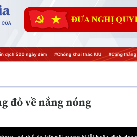
N CỦA
ch 500 ngày đêm
#Chống khai thác IUU
#Căng thẳng Tru
ng đỏ về nắng nóng