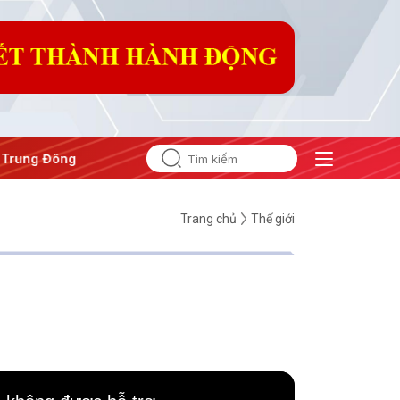
ng Đông
#An ninh năng lượng
#Bảo vệ nền tảng tư tưởng c
Trang chủ
Thế giới