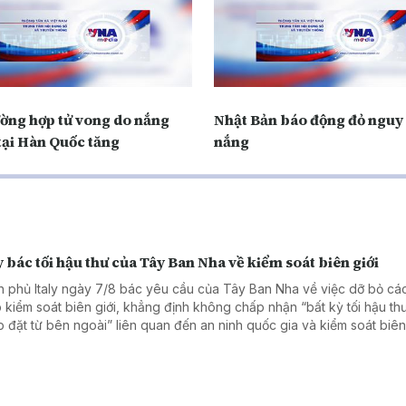
ường hợp tử vong do nắng
Nhật Bản báo động đỏ nguy 
tại Hàn Quốc tăng
nắng
y bác tối hậu thư của Tây Ban Nha về kiểm soát biên giới
h phủ Italy ngày 7/8 bác yêu cầu của Tây Ban Nha về việc dỡ bỏ cá
 kiểm soát biên giới, khẳng định không chấp nhận “bất kỳ tối hậu th
p đặt từ bên ngoài” liên quan đến an ninh quốc gia và kiểm soát biên 