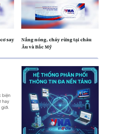
cơ say
Nắng nóng, cháy rừng tại châu
Âu và Bắc Mỹ
c biện
ư hay
giới.