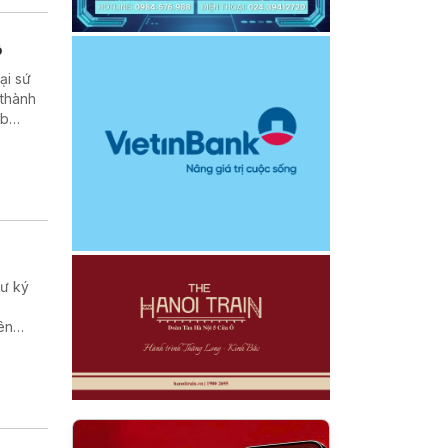
ộ
ại sứ
 thành
ub
hư ký
ên