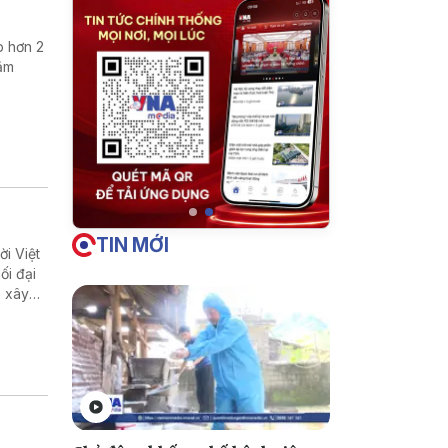
p hơn 2
hằm
TIN MỚI
i Việt
ối đại
p xây