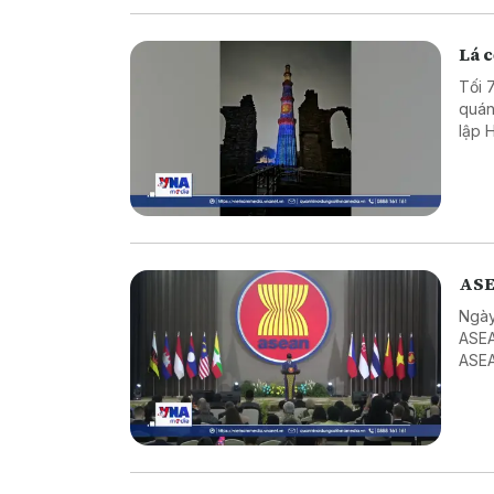
Lá c
Tối 
quán
lập 
Mina
ASE
Ngày
ASEA
ASEA
ASEA