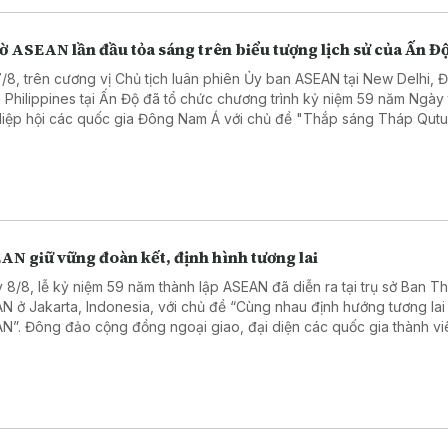
ờ ASEAN lần đầu tỏa sáng trên biểu tượng lịch sử của Ấn Đ
7/8, trên cương vị Chủ tịch luân phiên Ủy ban ASEAN tại New Delhi, Đ
 Philippines tại Ấn Độ đã tổ chức chương trình kỷ niệm 59 năm Ngày
Hiệp hội các quốc gia Đông Nam Á với chủ đề "Thắp sáng Tháp Qut
r bằng Lá cờ ASEAN".
AN giữ vững đoàn kết, định hình tương lai
 8/8, lễ kỷ niệm 59 năm thành lập ASEAN đã diễn ra tại trụ sở Ban T
N ở Jakarta, Indonesia, với chủ đề “Cùng nhau định hướng tương lai
N”. Đông đảo cộng đồng ngoại giao, đại diện các quốc gia thành vi
N, các tổ chức và trung tâm ASEAN, cùng các đối tác đã tham dự.