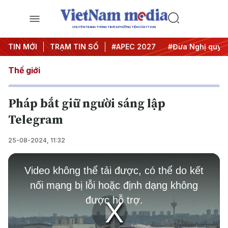
CHUYÊN TRANG THÔNG TIN ĐA PHƯƠNG TIỆN CỦA TTXVN
TIN MỚI
#Hội nghị Trung ương 3
TRẠM TIN SỐ
#APEC 2027
#Đưa Nghị quyết 
Thế giới
Pháp bắt giữ người sáng lập
Telegram
25-08-2024, 11:32
This
is
Video không thể tải được, có thể do kết
a
modal
nối mạng bị lỗi hoặc định dạng không
window.
được hỗ trợ.